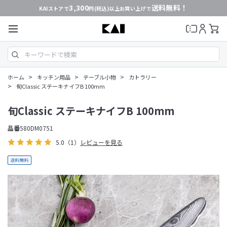
3,300
送料無料！
KAIストアで
円(税込)以上お買い上げで
>
>
>
ホーム
キッチン用品
テーブル小物
カトラリー
>
旬Classic ステーキナイフB 100mm
旬Classic ステーキナイフB 100mm
品番
580DM0751
5.0
（1）
レビューを見る