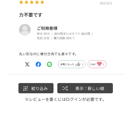
2023.8.5
力不要です
ご利用者様
年代:
60代
自分用またはギフト:
自分用
性別:
女性
購入回数:
初めて
丸い形なのに骨付き肉でも楽々です。
参考になった
0
Like!
0
絞り込み
表示：新しい順
※レビューを書くには
ログイン
が必要です。