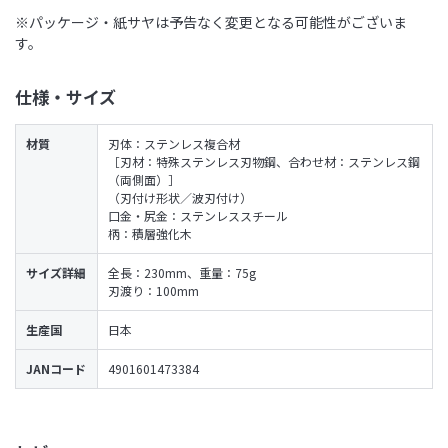
※パッケージ・紙サヤは予告なく変更となる可能性がございま
す。
仕様・サイズ
材質
刃体：ステンレス複合材
［刃材：特殊ステンレス刃物鋼、合わせ材：ステンレス鋼
（両側面）］
（刃付け形状／波刃付け）
口金・尻金：ステンレススチール
柄：積層強化木
サイズ詳細
全長：230mm、重量：75g
刃渡り：100mm
生産国
日本
JANコード
4901601473384