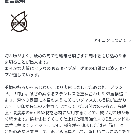
商品説明
アイコンについて
切れ味がよく、硬めの肉でも繊維を崩さずに肉汁を閉じ込めたま
ま切ることが出来ます。
柔らかな肉質には反りのあるタイプが、硬めの肉質には波刃タイ
プが適しています。
季節の移ろいをあじわい、より多彩に楽しむための包丁ブラン
ド、「旬」。硬さの異なるステンレスを重ね合わせた33層構造に
より、刃体の表面に木目のように美しいダマスカス模様が広がり
ます。貝印が長年の刃物作りで培ってきた刃付けの技術と、高硬
度・高炭素のVG-MAX材を芯材に採用することで、鋭い切れ味が永
く続きます。鋲を使わず美しく仕上げた積層強化木のD型ハンドル
は手に程よくフィットします。 機能美を追求した道具「旬」は、
台所のみならず卓上で、魅せる道具として、新しい生活に彩りを加