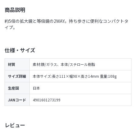
商品説明
約5倍の拡大鏡と等倍鏡の2WAY。持ち歩きに便利なコンパクトタ
イプ。
仕様・サイズ
材質
素材:鏡/ガラス、本体/スチロール樹脂
サイズ詳細
本体サイズ:長さ111×幅98×高さ14mm 重量:108g
生産国
日本
JANコード
4901601273199
レビュー