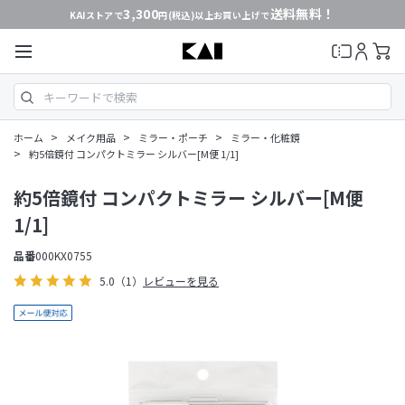
3,300
送料無料！
KAIストアで
円(税込)以上お買い上げで
>
>
>
ホーム
メイク用品
ミラー・ポーチ
ミラー・化粧鏡
>
約5倍鏡付 コンパクトミラー シルバー[M便 1/1]
約5倍鏡付 コンパクトミラー シルバー[M便
1/1]
品番
000KX0755
5.0
（1）
レビューを見る