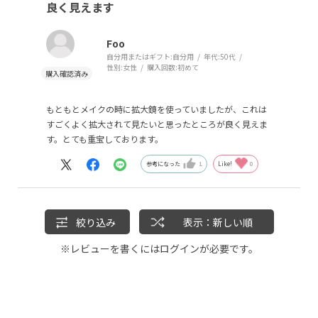
良く見えます
Foo
自分用またはギフト:
自分用
年代:
50代
性別:
女性
購入回数:
初めて
もともとメイクの時に拡大鏡を使っていましたが、これは
すごくよく拡大されて見たいと思ったところが良く見えま
す。とても重宝しております。
参考になった
1
Like!
0
絞り込み
表示：新しい順
※レビューを書くには
ログイン
が必要です。