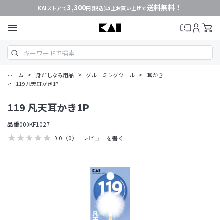
3,300
送料無料！
KAIストアで
円(税込)以上お買い上げで
>
>
>
ホーム
身だしなみ用品
グルーミングツール
耳かき
>
119 凡天耳かき1P
119 凡天耳かき1P
品番
000KF1027
0.0
（0）
レビューを書く