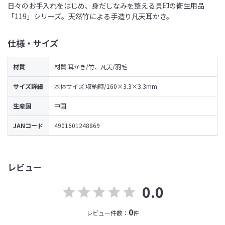
日々のお手入れをはじめ、身だしなみを整える貝印の衛生用品
「119」シリーズ。天然竹による手造り凡天耳かき。
仕様・サイズ
材質
材質:耳かき/竹、凡天/羽毛
サイズ詳細
本体サイズ:収納時/160×3.3×3.3mm
生産国
中国
JANコード
4901601248869
レビュー
0.0
0
レビュー件数：
件