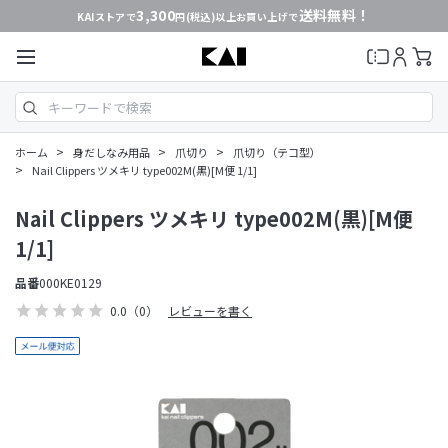
3,300
送料無料！
KAIストアで
円(税込)以上お買い上げで
>
>
>
ホーム
身だしなみ用品
爪切り
爪切り（テコ型）
>
Nail Clippers ツメキリ type002M(黒)[M便 1/1]
Nail Clippers ツメキリ type002M(黒)[M便
1/1]
品番
000KE0129
0.0
（0）
レビューを書く