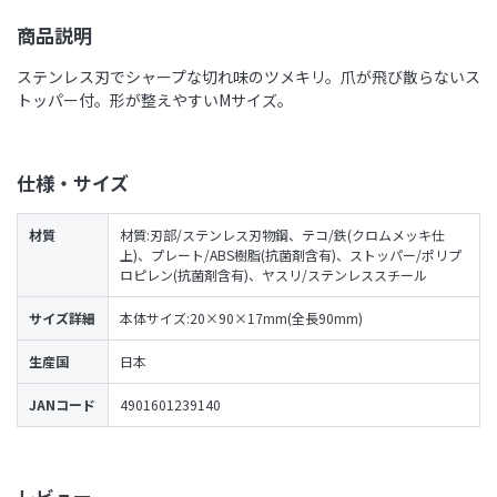
商品説明
ステンレス刃でシャープな切れ味のツメキリ。爪が飛び散らないス
トッパー付。形が整えやすいMサイズ。
仕様・サイズ
材質
材質:刃部/ステンレス刃物鋼、テコ/鉄(クロムメッキ仕
上)、プレート/ABS樹脂(抗菌剤含有)、ストッパー/ポリプ
ロピレン(抗菌剤含有)、ヤスリ/ステンレススチール
サイズ詳細
本体サイズ:20×90×17mm(全長90mm)
生産国
日本
JANコード
4901601239140
レビュー