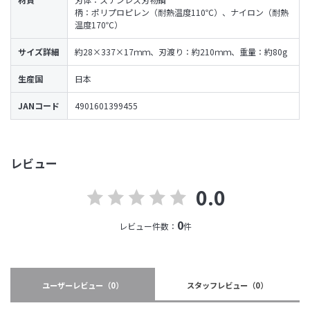
柄：ポリプロピレン（耐熱温度110℃）、ナイロン（耐熱
温度170℃）
サイズ詳細
約28×337×17ｍｍ、刃渡り：約210ｍｍ、重量：約80g
生産国
日本
JANコード
4901601399455
レビュー
0.0
0
レビュー件数：
件
ユーザーレビュー
（0）
スタッフレビュー
（0）