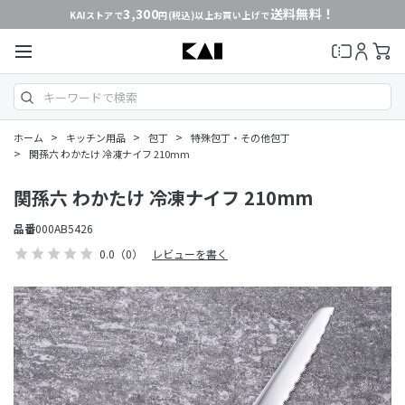
3,300
送料無料！
KAIストアで
円(税込)以上お買い上げで
>
>
>
ホーム
キッチン用品
包丁
特殊包丁・その他包丁
>
関孫六 わかたけ 冷凍ナイフ 210mm
関孫六 わかたけ 冷凍ナイフ 210mm
品番
000AB5426
0.0
（0）
レビューを書く