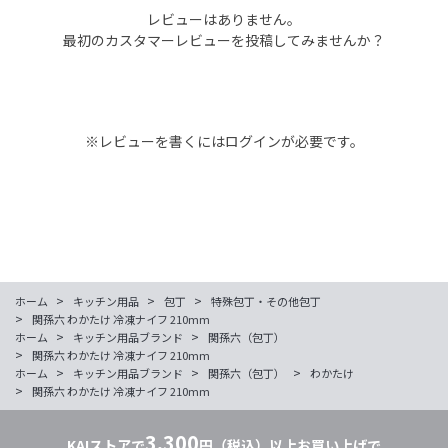
レビューはありません。
最初のカスタマーレビューを投稿してみませんか？
※レビューを書くには
ログイン
が必要です。
>
>
>
ホーム
キッチン用品
包丁
特殊包丁・その他包丁
>
関孫六 わかたけ 冷凍ナイフ 210mm
>
>
ホーム
キッチン用品ブランド
関孫六（包丁）
>
関孫六 わかたけ 冷凍ナイフ 210mm
>
>
>
ホーム
キッチン用品ブランド
関孫六（包丁）
わかたけ
>
関孫六 わかたけ 冷凍ナイフ 210mm
3,300
KAIストアで
円（税込）以上お買い上げで