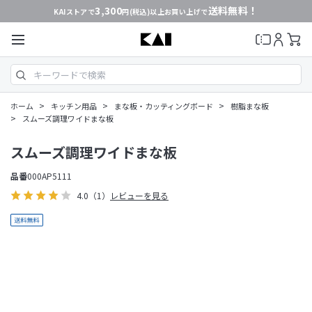
3,300
送料無料！
KAIストアで
円(税込)以上お買い上げで
>
>
>
ホーム
キッチン用品
まな板・カッティングボード
樹脂まな板
>
スムーズ調理ワイドまな板
スムーズ調理ワイドまな板
品番
000AP5111
4.0
（1）
レビューを見る