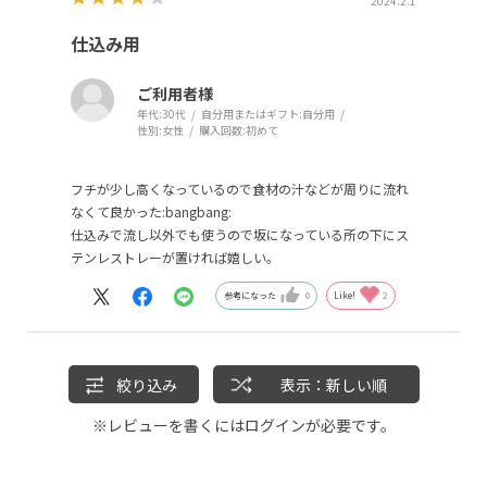
2024.2.1
仕込み用
ご利用者様
年代:
30代
自分用またはギフト:
自分用
性別:
女性
購入回数:
初めて
フチが少し高くなっているので食材の汁などが周りに流れ
なくて良かった:bangbang:️
仕込みで流し以外でも使うので坂になっている所の下にス
テンレストレーが置ければ嬉しい。
参考になった
0
Like!
2
絞り込み
表示：新しい順
※レビューを書くには
ログイン
が必要です。