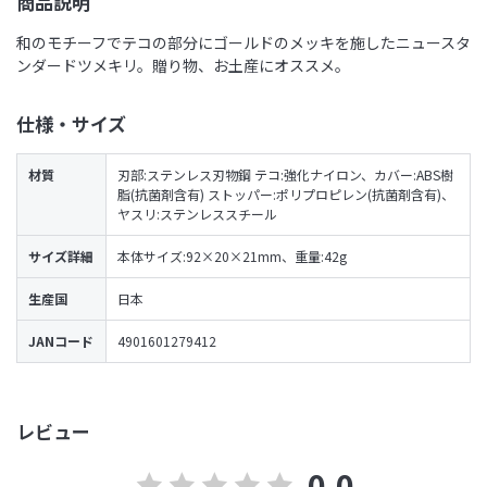
商品説明
和のモチーフでテコの部分にゴールドのメッキを施したニュースタ
ンダードツメキリ。贈り物、お土産にオススメ。
仕様・サイズ
材質
刃部:ステンレス刃物鋼 テコ:強化ナイロン、カバー:ABS樹
脂(抗菌剤含有) ストッパー:ポリプロピレン(抗菌剤含有)、
ヤスリ:ステンレススチール
サイズ詳細
本体サイズ:92×20×21mm、重量:42g
生産国
日本
JANコード
4901601279412
レビュー
0.0