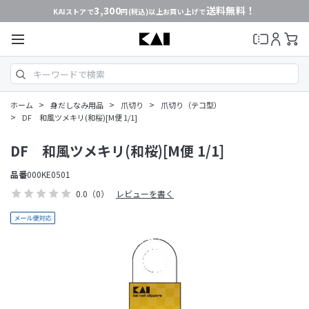
3,300
送料無料！
KAIストアで
円(税込)以上お買い上げで
>
>
>
ホーム
身だしなみ用品
爪切り
爪切り（テコ型）
>
DF 和風ツメキリ(和桜)[M便 1/1]
DF 和風ツメキリ(和桜)[M便 1/1]
品番
000KE0501
0.0
（0）
レビューを書く