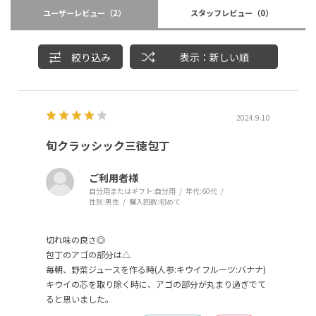
ユーザーレビュー
（2）
スタッフレビュー
（0）
絞り込み
表示：新しい順
2024.9.10
旬クラッシック三徳包丁
ご利用者様
自分用またはギフト:
自分用
年代:
60代
性別:
男性
購入回数:
初めて
切れ味の良さ◎
包丁のアゴの部分は△
毎朝、野菜ジュースを作る時(人参:キウイフルーツ:バナナ)
キウイの芯を取り除く時に、アゴの部分が丸まり過ぎでて
ると思いました。