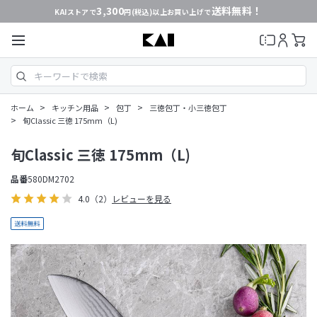
3,300
送料無料！
KAIストアで
円(税込)以上お買い上げで
>
>
>
ホーム
キッチン用品
包丁
三徳包丁・小三徳包丁
>
旬Classic 三徳 175mm（L)
旬Classic 三徳 175mm（L)
品番
580DM2702
4.0
（2）
レビューを見る