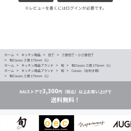
※レビューを書くには
ログイン
が必要です。
>
>
>
ホーム
キッチン用品
包丁
三徳包丁・小三徳包丁
>
旬Classic 三徳 175mm（L)
>
>
>
ホーム
キッチン用品ブランド
旬
旬Classic 三徳 175mm（L)
>
>
>
ホーム
キッチン用品ブランド
旬
Classic（左利き用）
>
旬Classic 三徳 175mm（L)
3,300
KAIストアで
円（税込）以上お買い上げで
送料無料！