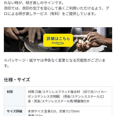
れない時が、研ぎ直しのサインです。
貝印では、貝印の包丁を安心して長くご利用いただけるよう、プ
ロによる研ぎ直しサービス（有料）をご提供しています。
※パッケージ・紙サヤは予告なく変更となる可能性がございま
す。
仕様・サイズ
材質
材質:刀身/ステンレスクラッド複合材 (切り刃/ハイカー
ボンステンレス刃物鋼) (側金/ステンレススチール)口
金・尻金/ステンレススチール柄/積層強化木
サイズ詳細
本体サイズ:全長310、刃渡り175mm
重量:210g