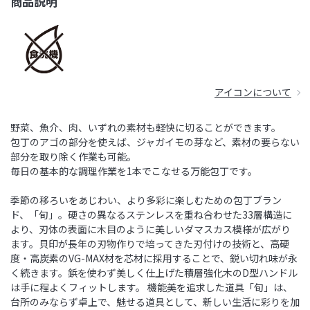
商品説明
アイコンについて
野菜、魚介、肉、いずれの素材も軽快に切ることができます。
包丁のアゴの部分を使えば、ジャガイモの芽など、素材の要らない
部分を取り除く作業も可能。
毎日の基本的な調理作業を1本でこなせる万能包丁です。
季節の移ろいをあじわい、より多彩に楽しむための包丁ブラン
ド、「旬」。硬さの異なるステンレスを重ね合わせた33層構造に
より、刃体の表面に木目のように美しいダマスカス模様が広がり
ます。貝印が長年の刃物作りで培ってきた刃付けの技術と、高硬
度・高炭素のVG-MAX材を芯材に採用することで、鋭い切れ味が永
く続きます。鋲を使わず美しく仕上げた積層強化木のD型ハンドル
は手に程よくフィットします。 機能美を追求した道具「旬」は、
台所のみならず卓上で、魅せる道具として、新しい生活に彩りを加