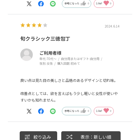
参考になった
0
Like!
0
2024.6.14
旬クラシック三徳包丁
ご利用者様
年代:
70代～
自分用またはギフト:
自分用
性別:
女性
購入回数:
初めて
良い点は見た目の美しさと品格のあるデザインと切れ味。
改善点としては、欲を言えばもう少し軽いと女性が使いや
すいかも知れません。
参考になった
0
Like!
0
絞り込み
表示：新しい順