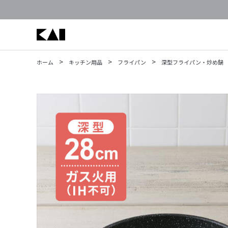
>
>
>
ホーム
キッチン用品
フライパン
深型フライパン・炒め鍋