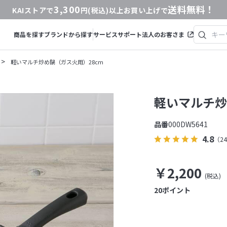
3,300
送料無料！
KAIストアで
円(税込)以上お買い上げで
商品を探す
ブランドから探す
サービス
サポート
法人のお客さま
>
軽いマルチ炒め鍋（ガス火用）28cm
軽いマルチ炒
品番
000DW5641
4.8
（2
￥2,200
20
ポイント