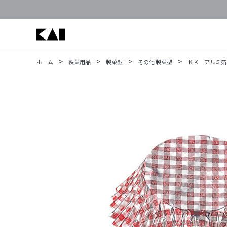
>
>
>
>
ホーム
製菓用品
製菓型
その他 製菓型
ＫＫ アルミ箔