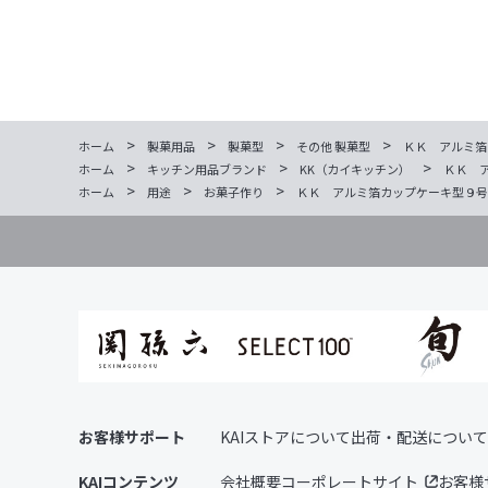
>
>
>
>
ホーム
製菓用品
製菓型
その他 製菓型
ＫＫ アルミ箔
>
>
>
ホーム
キッチン用品ブランド
KK（カイキッチン）
ＫＫ 
>
>
>
ホーム
用途
お菓子作り
ＫＫ アルミ箔カップケーキ型９号
お客様サポート
KAIストアについて
出荷・配送について
KAIコンテンツ
会社概要
コーポレートサイト
お客様