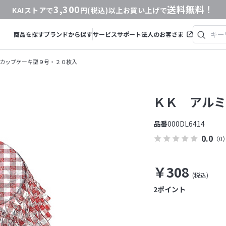
3,300
送料無料！
KAIストアで
円(税込)以上お買い上げで
商品を探す
ブランドから探す
サービス
サポート
法人のお客さま
カップケーキ型９号・２０枚入
ＫＫ アルミ
品番
000DL6414
0.0
（0
￥308
2
ポイント