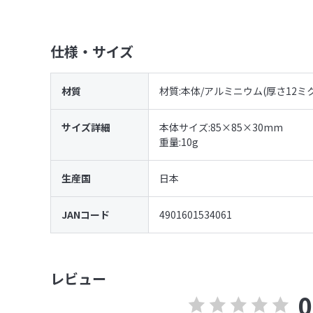
仕様・サイズ
材質
材質:本体/アルミニウム(厚さ12ミ
サイズ詳細
本体サイズ:85×85×30mm
重量:10g
生産国
日本
JANコード
4901601534061
レビュー
0