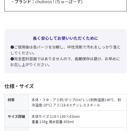
・
ブランド：
chuboos ! (ちゅーぼーず)
長く安心してお使いいただくために
●ご使用後は各パーツを分解し、中性洗剤で汚れをしっかり落と
してください。
●完全密封容器ではありませんので、長期保存は避け、お早めに
お召し上がりください。
仕様・サイズ
材質
本体・フタ・アミ枠/ポリプロピレン(耐熱温度140℃、耐
冷温度-20℃) アミ/18-8ステンレススチール
サイズ詳細
本体サイズ:118×180×82mm
重量:158g 満水容量:430ml