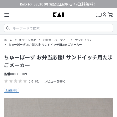
3,300
送料無料！
KAIストアで
円(税込)以上お買い上げで
>
>
>
ホーム
キッチン用品
お弁当・パーティー
サンドイッチ
>
ちゅーぼーず お弁当応援! サンドイッチ用たまごメーカー
ちゅーぼーず お弁当応援! サンドイッチ用たま
ごメーカー
品番
000FG5189
0.0
（0）
レビューを書く