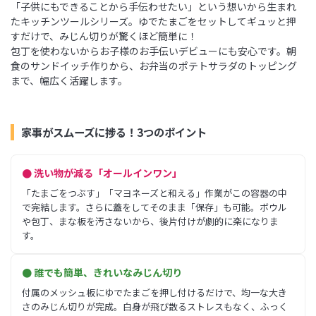
「子供にもできることから手伝わせたい」という想いから生まれ
たキッチンツールシリーズ。ゆでたまごをセットしてギュッと押
すだけで、みじん切りが驚くほど簡単に！
包丁を使わないからお子様のお手伝いデビューにも安心です。朝
食のサンドイッチ作りから、お弁当のポテトサラダのトッピング
まで、幅広く活躍します。
家事がスムーズに捗る！3つのポイント
● 洗い物が減る「オールインワン」
「たまごをつぶす」「マヨネーズと和える」作業がこの容器の中
で完結します。さらに蓋をしてそのまま「保存」も可能。ボウル
や包丁、まな板を汚さないから、後片付けが劇的に楽になりま
す。
● 誰でも簡単、きれいなみじん切り
付属のメッシュ板にゆでたまごを押し付けるだけで、均一な大き
さのみじん切りが完成。白身が飛び散るストレスもなく、ふっく