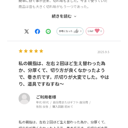
簡単に研ぐ事が出来、切れ味もました。今まで使っていた
商品は音も大きく切れ味がもう一つであった。
凸型爪切り
続きを読む
巻き爪用の爪切り、NHKのグッジョブで知り購入しまし
た。すごく気に入りました。爪切りが楽になった。
参考になった
0
Like!
0
2025.9.5
私の親指は、左右２回ほど生え替わった為
か、分厚くて、切り方が良くなかったよう
で、巻き爪です。爪切りが大変でした。やは
り、道具ですねすね～
ご利用者様
年代:
60代
自分用またはギフト:
自分用
性別:
女性
購入回数:
初めて
私の親指は、左右２回ほど生え替わった為か、分厚くて、
切り方が良くなかったようで、巻き爪です。爪切りが大変