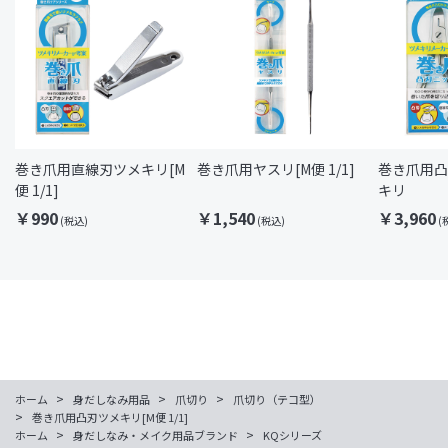
巻き爪用直線刃ツメキリ[M
巻き爪用ヤスリ[M便 1/1]
巻き爪用凸
便 1/1]
キリ
￥990
￥1,540
￥3,960
>
>
>
ホーム
身だしなみ用品
爪切り
爪切り（テコ型）
>
巻き爪用凸刃ツメキリ[M便 1/1]
>
>
ホーム
身だしなみ・メイク用品ブランド
KQシリーズ