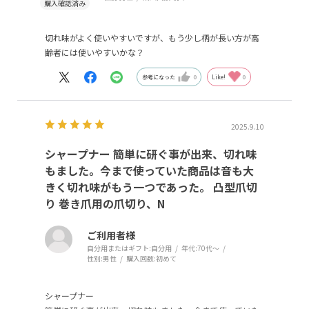
切れ味がよく使いやすいですが、もう少し柄が長い方が高
齢者には使いやすいかな？
参考になった
0
Like!
0
2025.9.10
シャープナー 簡単に研ぐ事が出来、切れ味
もました。今まで使っていた商品は音も大
きく切れ味がもう一つであった。 凸型爪切
り 巻き爪用の爪切り、N
ご利用者様
自分用またはギフト:
自分用
年代:
70代～
性別:
男性
購入回数:
初めて
シャープナー