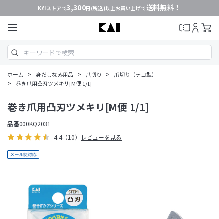
3,300
送料無料！
KAIストアで
円(税込)以上お買い上げで
>
>
>
ホーム
身だしなみ用品
爪切り
爪切り（テコ型）
>
巻き爪用凸刃ツメキリ[M便 1/1]
巻き爪用凸刃ツメキリ[M便 1/1]
品番
000KQ2031
4.4
（10）
レビューを見る