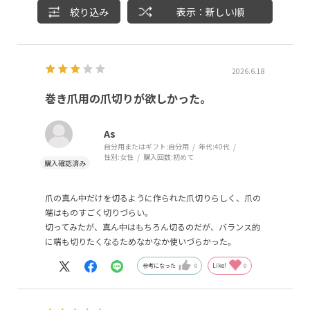
絞り込み
表示：新しい順
2026.6.18
巻き爪用の爪切りが欲しかった。
As
自分用またはギフト:
自分用
年代:
40代
性別:
女性
購入回数:
初めて
爪の真ん中だけを切るように作られた爪切りらしく、爪の
端はものすごく切りづらい。
切ってみたが、真ん中はもちろん切るのだが、バランス的
に端も切りたくなるためなかなか使いづらかった。
参考になった
0
Like!
0