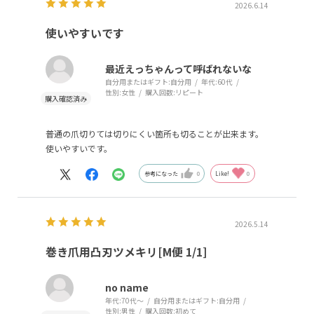
2026.6.14
使いやすいです
最近えっちゃんって呼ばれないな
自分用またはギフト:
自分用
年代:
60代
性別:
女性
購入回数:
リピート
普通の爪切りては切りにくい箇所も切ることが出来ます。
使いやすいです。
参考になった
0
Like!
0
2026.5.14
巻き爪用凸刃ツメキリ[M便 1/1]
no name
年代:
70代～
自分用またはギフト:
自分用
性別:
男性
購入回数:
初めて