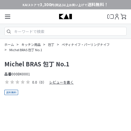
3,300
送料無料！
KAIストアで
円(税込)以上お買い上げで
>
>
>
ホーム
キッチン用品
包丁
ペティナイフ・パーリングナイフ
>
Michel BRAS 包丁 No.1
Michel BRAS 包丁 No.1
品番
000BK0001
0.0
（0）
レビューを書く