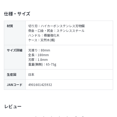
仕様・サイズ
材質
切り刃：ハイカーボンステンレス刃物鋼
側金・口金・尻金：ステンレススチール
ハンドル：積層強化木
ケース：天然木(楓)
サイズ詳細
刃渡り：80mm
全長：180mm
刃厚：1.8mm
重量(鞘無)：65-75g
生産国
日本
JANコード
4901601425932
レビュー