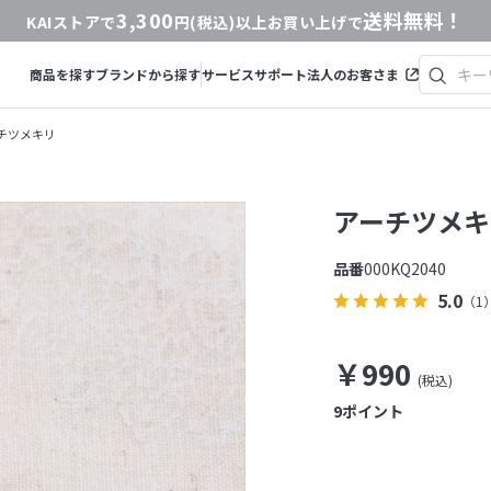
3,300
送料無料！
KAIストアで
円(税込)以上お買い上げで
商品を探す
ブランドから探す
サービス
サポート
法人のお客さま
チツメキリ
アーチツメキ
品番
000KQ2040
5.0
（1
￥990
9
ポイント