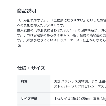
商品説明
『爪が割れやすい』、『二枚爪になりやすい』といったお
への負担を抑えたツメキリです。
成人女性の爪の形状に合わせた3Dアーチの刃体構造が、切
す。テコは安定感のあるダイキャスト製、金属の高級感と
す。爪が飛び散りにくいストッパーケース・仕上がりなめ
き。
仕様・サイズ
材質
刃部:ステンレス刃物鋼、テコ:亜鉛
ストッパー:ポリプロピレン、ヤス
サイズ詳細
本体サイズ:15x70x20mm 重量:45