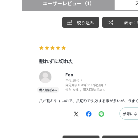
ユーザーレビュー
（1）
絞り込み
表示：
割れずに切れた
Foo
年代:
50代
自分用またはギフト:
自分用
性別:
女性
購入回数:
初めて
爪が割れやすいので、爪切りで失敗する事が多いが、うま
参考に