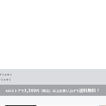
チツメキリ
チツメキリ
3,300
送料無料！
KAIストアで
円（税込）以上お買い上げで