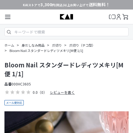
3,300
送料無料！
KAIストアで
円(税込)以上お買い上げで
>
>
>
ホーム
身だしなみ用品
爪切り
爪切り（テコ型）
>
Bloom Nail スタンダードレディツメキリ[M便 1/1]
Bloom Nail スタンダードレディツメキリ[M
便 1/1]
品番
000HC3605
0.0
（0）
レビューを書く