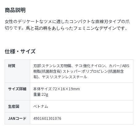
商品説明
女性のデリケートなツメに適したコンパクトな直線刃タイプの爪
切りです。
蔦と花の柄をあしらったフェミニンなデザインです。
仕様・サイズ
材質
刃部:ステンレス刃物鋼、テコ:強化ナイロン、カバー/:ABS
樹脂(抗菌剤含有) ストッパー:ポリプロピレン(抗菌剤含
有)、ヤスリ:ステンレススチール
サイズ詳細
本体サイズ:72×16×19mm
重量:22g
生産国
ベトナム
JANコード
4901601301076