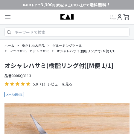
3,300
送料無料！
KAIストアで
円(税込)以上お買い上げで
>
>
ホーム
身だしなみ用品
グルーミングツール
>
>
マユハサミ、カットハサミ
オシャレハサミ(樹脂リング付)[M便 1/1]
オシャレハサミ(樹脂リング付)[M便 1/1]
品番
000KQ3113
5.0
（1）
レビューを見る