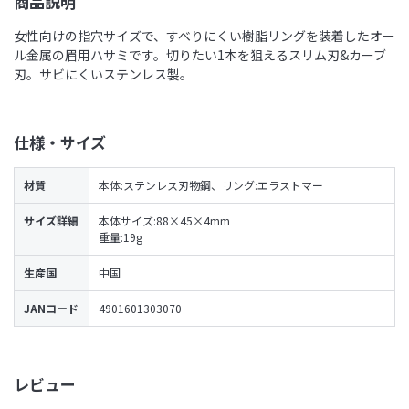
商品説明
女性向けの指穴サイズで、すべりにくい樹脂リングを装着したオー
ル金属の眉用ハサミです。切りたい1本を狙えるスリム刃&カーブ
刃。サビにくいステンレス製。
仕様・サイズ
材質
本体:ステンレス刃物鋼、リング:エラストマー
サイズ詳細
本体サイズ:88×45×4mm
重量:19g
生産国
中国
JANコード
4901601303070
レビュー