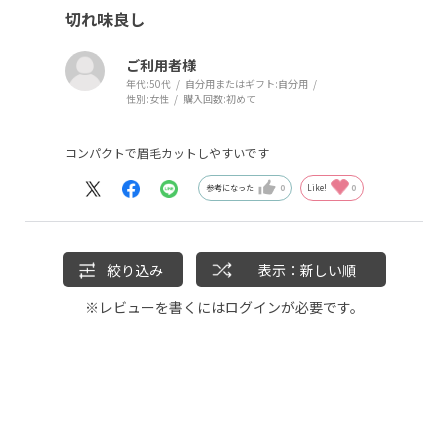
切れ味良し
ご利用者様
年代:
50代
自分用またはギフト:
自分用
性別:
女性
購入回数:
初めて
コンパクトで眉毛カットしやすいです
参考になった
0
Like!
0
絞り込み
表示：新しい順
※レビューを書くには
ログイン
が必要です。