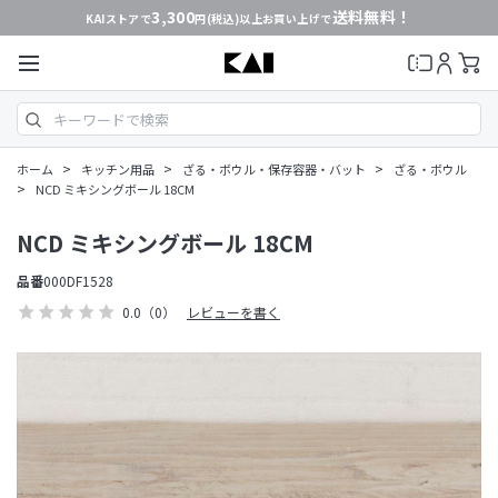
3,300
送料無料！
KAIストアで
円(税込)以上お買い上げで
>
>
>
ホーム
キッチン用品
ざる・ボウル・保存容器・バット
ざる・ボウル
>
NCD ミキシングボール 18CM
NCD ミキシングボール 18CM
品番
000DF1528
0.0
（0）
レビューを書く