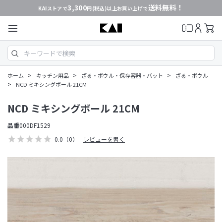
3,300
送料無料！
KAIストアで
円(税込)以上お買い上げで
>
>
>
ホーム
キッチン用品
ざる・ボウル・保存容器・バット
ざる・ボウル
>
NCD ミキシングボール 21CM
NCD ミキシングボール 21CM
品番
000DF1529
0.0
（0）
レビューを書く