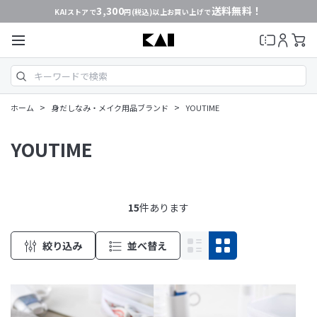
3,300
送料無料！
KAIストアで
円(税込)以上お買い上げで
>
>
ホーム
身だしなみ・メイク用品ブランド
YOUTIME
YOUTIME
15
件あります
絞り込み
並べ替え