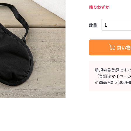
残りわずか
数量
買い物
新規会員登録です
（登録後
マイペー
※商品合計3,30