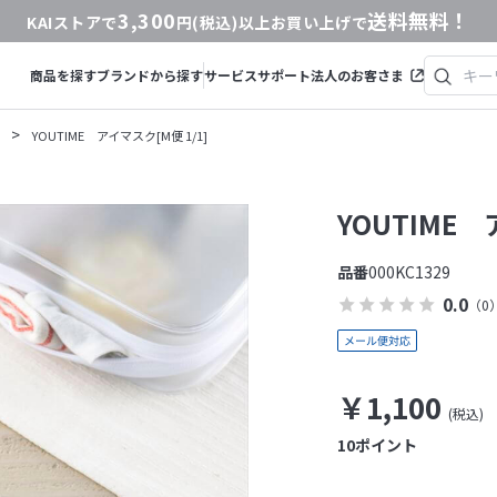
3,300
送料無料！
KAIストアで
円(税込)以上お買い上げで
商品を探す
ブランドから探す
サービス
サポート
法人のお客さま
>
YOUTIME アイマスク[M便 1/1]
YOUTIME 
品番
000KC1329
0.0
（0
￥1,100
10
ポイント