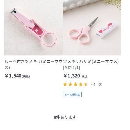
ルーペ付きツメキリ(ミニーマウ
ツメキリハサミ(ミニーマウス)
ス)
[M便 1/1]
￥1,540
￥1,320
4.5
（2）
8
件あります