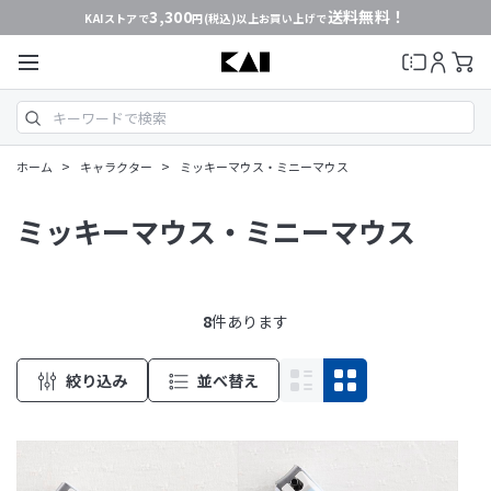
3,300
送料無料！
KAIストアで
円(税込)以上お買い上げで
>
>
ホーム
キャラクター
ミッキーマウス・ミニーマウス
ミッキーマウス・ミニーマウス
8
件あります
絞り込み
並べ替え