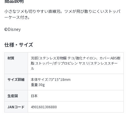
商品説明
小さなツメも切りやすい直線刃。ツメが飛び散りにくいストッパ
ーケース付き。
©Disney
仕様・サイズ
材質
刃部/ステンレス刃物鋼 テコ/強化ナイロン、カバー:ABS樹
脂 ストッパー/ポリプロピレン ヤスリ/ステンレススチー
ル
サイズ詳細
本体サイズ:73*15*18mm
重量:30g
生産国
日本
JANコード
4901601306880