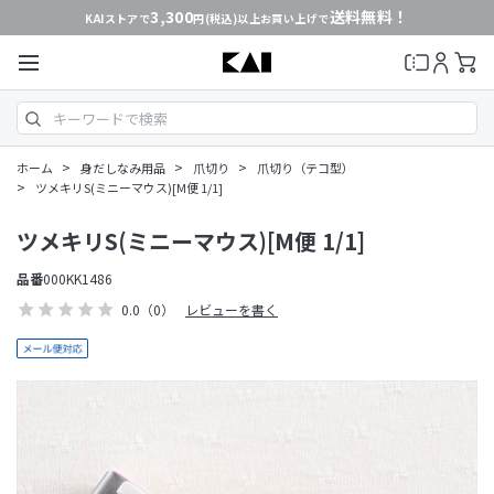
3,300
送料無料！
KAIストアで
円(税込)以上お買い上げで
>
>
>
ホーム
身だしなみ用品
爪切り
爪切り（テコ型）
>
ツメキリS(ミニーマウス)[M便 1/1]
ツメキリS(ミニーマウス)[M便 1/1]
品番
000KK1486
0.0
（0）
レビューを書く