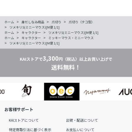
>
>
>
ホーム
身だしなみ用品
爪切り
爪切り（テコ型）
>
ツメキリS(ミニーマウス)[M便 1/1]
>
>
ホーム
キャラクター
ツメキリS(ミニーマウス)[M便 1/1]
>
>
ホーム
キャラクター
ミッキーマウス・ミニーマウス
>
ツメキリS(ミニーマウス)[M便 1/1]
3,300
KAIストアで
円（税込）以上お買い上げで
送料無料！
お客様サポート
KAIストアについて
出荷・配送について
特定商取引法に基づく表示
お支払いについて