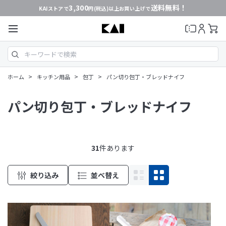
3,300
送料無料！
KAIストアで
円(税込)以上お買い上げで
>
>
>
ホーム
キッチン用品
包丁
パン切り包丁・ブレッドナイフ
パン切り包丁・ブレッドナイフ
31
件あります
絞り込み
並べ替え