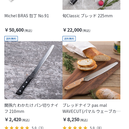
Michel BRAS 包丁 No.91
旬Classic ブレッド 225mm
￥50,600
￥22,000
関孫六 わかたけ パン切りナイ
ブレッドナイフ pas mal
フ 210mm
WAVECUT(パマル ウェーブカッ
ト)
￥2,420
￥8,250
5.0
（3）
5.0
（8）