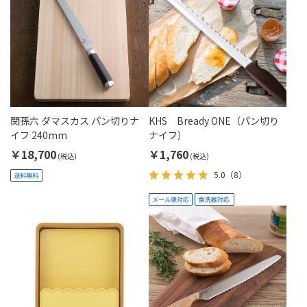
関孫六 ダマスカス パン切りナ
KHS Bready ONE（パン切り
イフ 240mm
ナイフ）
￥18,700
￥1,760
5.0
（8）