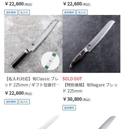
(KAI Gift)
(Thanks Mom)
￥22,600
￥22,600
【名入れ対応】旬Classic ブレ
SOLD OUT
ッド 225mm / ギフト包装付き
【特別価格】旬Nagare ブレッ
(Thanks Dad)
ド 225mm
￥22,600
￥30,800