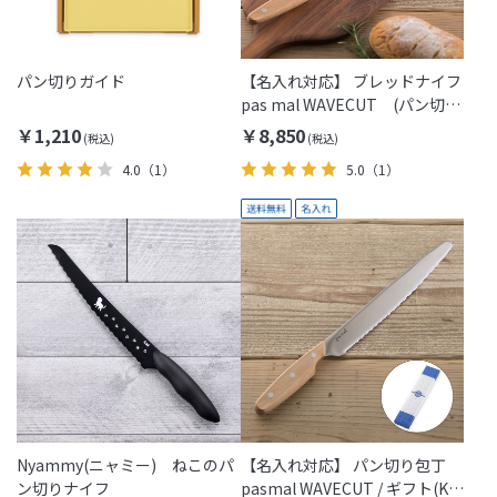
パン切りガイド
【名入れ対応】 ブレッドナイフ
pas mal WAVECUT (パン切り
包丁)
￥1,210
￥8,850
4.0
（1）
5.0
（1）
Nyammy(ニャミー) ねこのパ
【名入れ対応】 パン切り包丁
ン切りナイフ
pasmal WAVECUT / ギフト(KAI