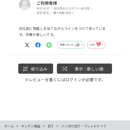
ご利用者様
年代:
40代
自分用またはギフト:
自分用
性別:
男性
購入回数:
初めて
切る前に物差しを当てながらラインをつけて切っていま
す。作業が楽しいです。
参考になった
0
Like!
1
絞り込み
表示：新しい順
※レビューを書くには
ログイン
が必要です。
>
>
>
ホーム
キッチン用品
包丁
パン切り包丁・ブレッドナイフ