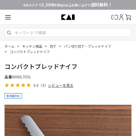
3,300
送料無料！
KAIストアで
円(税込)以上お買い上げで
>
>
>
ホーム
キッチン用品
包丁
パン切り包丁・ブレッドナイフ
>
コンパクトブレッドナイフ
コンパクトブレッドナイフ
品番
000DL7031
5.0
（3）
レビューを見る