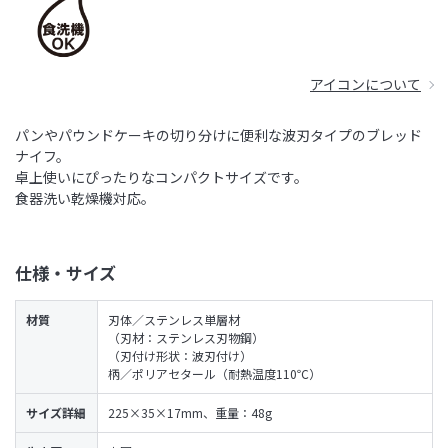
アイコンについて
パンやパウンドケーキの切り分けに便利な波刃タイプのブレッド
ナイフ。
卓上使いにぴったりなコンパクトサイズです。
食器洗い乾燥機対応。
仕様・サイズ
材質
刃体／ステンレス単層材
（刃材：ステンレス刃物鋼）
（刃付け形状：波刃付け）
柄／ポリアセタール（耐熱温度110℃）
サイズ詳細
225×35×17mm、重量：48g