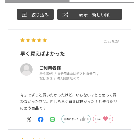
絞り込み
表示：新しい順
2025.8.28
早く買えばよかった
ご利用者様
年代:
50代
自分用またはギフト:
自分用
性別:
女性
購入回数:
初めて
今までずっと買いたかったけど、いらない？とと思って買
わなかった商品。むしろ早く買えば良かった！と使うたび
に思う商品です
参考になった
0
Like!
2