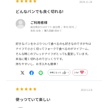
2024.11.24
どんなパンでも良く切れる!
ご利用者様
自分用またはギフト:
自分用
年代:
60代
性別:
女性
購入回数:
初めて
好きなパンをかぶりついて食べるのも好きなのですが今は
ナイフで小さく切ってフォークで食べるのがマイブーム、
そんな時このブレッドナイフがとっても重宝しています。
本当に軽く切れるのでびっくりです。
持ちやすいし、お手入れも簡単！
参考になった
0
Like!
1
2023.12.8
使っつていて楽しい