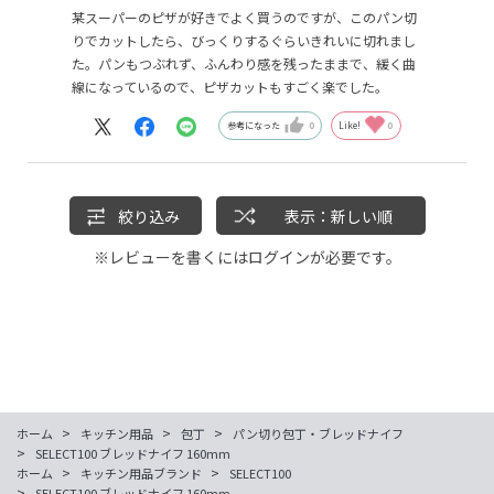
某スーパーのピザが好きでよく買うのですが、このパン切
りでカットしたら、びっくりするぐらいきれいに切れまし
た。パンもつぶれず、ふんわり感を残ったままで、緩く曲
線になっているので、ピザカットもすごく楽でした。
参考になった
0
Like!
0
絞り込み
表示：新しい順
※レビューを書くには
ログイン
が必要です。
>
>
>
ホーム
キッチン用品
包丁
パン切り包丁・ブレッドナイフ
>
SELECT100 ブレッドナイフ 160mm
>
>
ホーム
キッチン用品ブランド
SELECT100
>
SELECT100 ブレッドナイフ 160mm