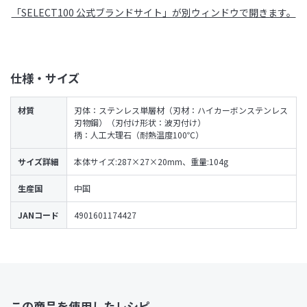
「SELECT100 公式ブランドサイト」が別ウィンドウで開きます。
仕様・サイズ
材質
刃体：ステンレス単層材（刃材：ハイカーボンステンレス
刃物鋼）（刃付け形状：波刃付け）
柄：人工大理石（耐熱温度100℃）
サイズ詳細
本体サイズ:287×27×20mm、重量:104g
生産国
中国
JANコード
4901601174427
この商品を使用したレシピ