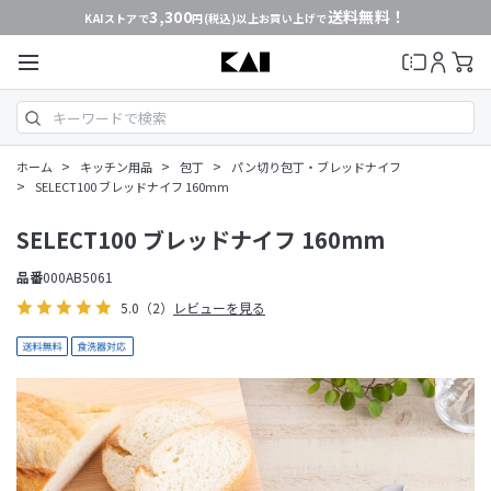
3,300
送料無料！
KAIストアで
円(税込)以上お買い上げで
>
>
>
ホーム
キッチン用品
包丁
パン切り包丁・ブレッドナイフ
>
SELECT100 ブレッドナイフ 160mm
SELECT100 ブレッドナイフ 160mm
品番
000AB5061
5.0
（2）
レビューを見る