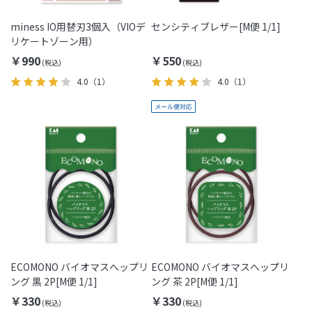
miness IO用替刃3個入（VIOデ
センシティブレザー[M便 1/1]
リケートゾーン用）
￥990
￥550
4.0
（1）
4.0
（1）
ECOMONO バイオマスへップリ
ECOMONO バイオマスへップリ
ング 黒 2P[M便 1/1]
ング 茶 2P[M便 1/1]
￥330
￥330