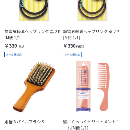
静電気軽減ヘップリング 黒 2Ｐ
静電気軽減へップリング 茶 2Ｐ
[M便 1/1]
[M便 1/1]
￥330
￥330
姫椿のパドルブラシ S
壁にくっつくトリートメントコ
ーム[M便 1/1]