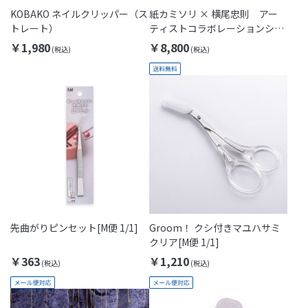
KOBAKO ネイルクリッパー（ス
紙カミソリ × 横尾忠則 アー
トレート）
ティストコラボレーションシリ
ーズ
￥1,980
￥8,800
先曲がりピンセット[M便 1/1]
Groom！ クシ付きマユハサミ
クリア[M便 1/1]
￥363
￥1,210