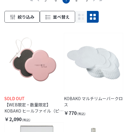
絞り込み
並べ替え
SOLD OUT
KOBAKO マルチリムーバークロ
【WEB限定・数量限定】
ス
KOBAKO ヒールファイル（ピン
￥770
クグレージュ）
￥2,090