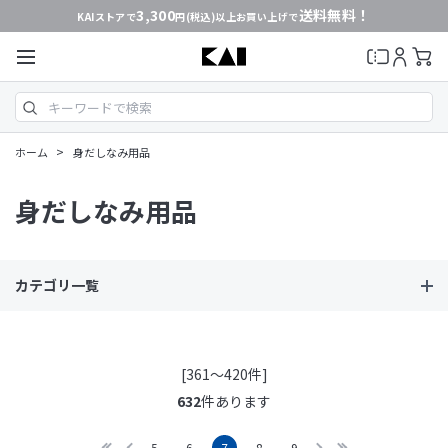
3,300
送料無料！
KAIストアで
円(税込)以上お買い上げで
>
ホーム
身だしなみ用品
身だしなみ用品
カテゴリ一覧
[361～420件]
632
件あります
5
6
7
8
9