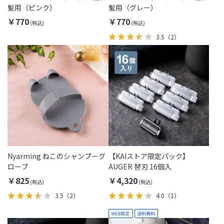
髪用（ピンク）
髪用（グレー）
￥770
￥770
3.5
（2）
Nyarming ねこのシャンプーグ
【KAIストア限定パック】
ローブ
AUGER 替刃 16個入
￥825
￥4,320
3.5
（2）
4.0
（1）