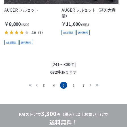
AUGER フルセット
AUGER フルセット（替刃大容
量）
￥8,800
￥11,000
4.0
（1）
[241～300件]
632
件あります
3
4
5
6
7
3,300
KAIストアで
円（税込）以上お買い上げで
送料無料！