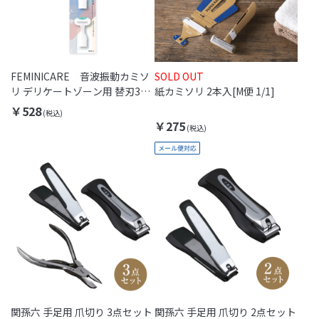
FEMINICARE 音波振動カミソ
SOLD OUT
リ デリケートゾーン用 替刃3個
紙カミソリ 2本入[M便 1/1]
入
￥528
￥275
関孫六 手足用 爪切り 3点セット
関孫六 手足用 爪切り 2点セット