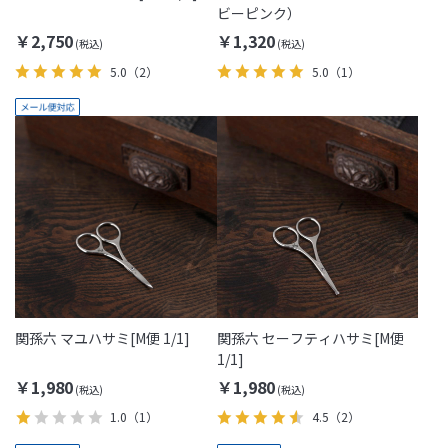
ビーピンク）
￥2,750
￥1,320
5.0
（2）
5.0
（1）
関孫六 マユハサミ[M便 1/1]
関孫六 セーフティハサミ[M便
1/1]
￥1,980
￥1,980
1.0
（1）
4.5
（2）