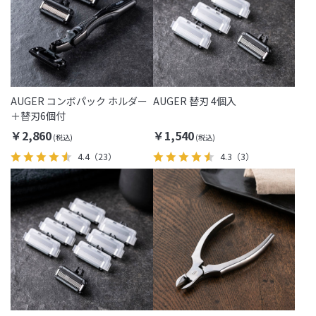
AUGER コンボパック ホルダー
AUGER 替刃 4個入
＋替刃6個付
￥2,860
￥1,540
4.4
（23）
4.3
（3）