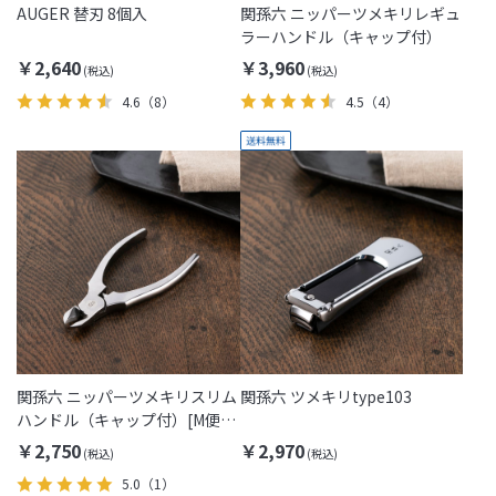
AUGER 替刃 8個入
関孫六 ニッパーツメキリレギュ
ラーハンドル（キャップ付）
￥2,640
￥3,960
4.6
（8）
4.5
（4）
関孫六 ニッパーツメキリスリム
関孫六 ツメキリtype103
ハンドル（キャップ付）[M便
1/1]
￥2,750
￥2,970
5.0
（1）