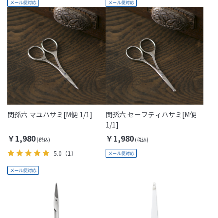
関孫六 マユハサミ[M便 1/1]
関孫六 セーフティハサミ[M便
1/1]
￥1,980
￥1,980
5.0
（1）