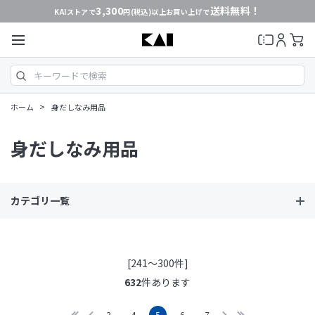
3,300
送料無料！
KAIストアで
円(税込)以上お買い上げで
>
ホーム
身だしなみ用品
身だしなみ用品
カテゴリ一覧
[241～300件]
632
件あります
3
4
5
6
7