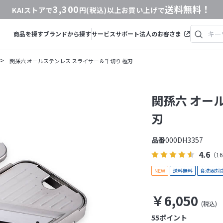
3,300
送料無料！
KAIストアで
円(税込)以上お買い上げで
商品を探す
ブランドから探す
サービス
サポート
法人のお客さま
>
関孫六 オールステンレス スライサー＆千切り 極刃
関孫六 オー
刃
品番
000DH3357
4.6
（1
￥6,050
55
ポイント