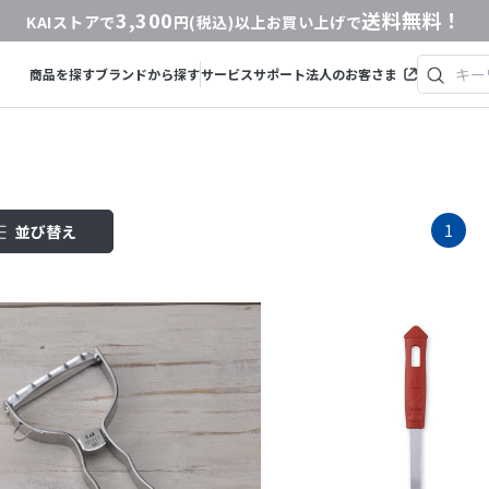
3,300
送料無料！
KAIストアで
円(税込)以上お買い上げで
商品を探す
ブランドから探す
サービス
サポート
法人のお客さま
1
並び替え
商品コード
商品名
発売日
価格(安い順)
価格(高い順)
発売日＋商品名