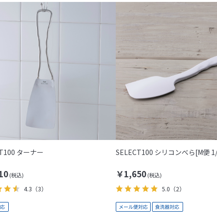
CT100 ターナー
SELECT100 シリコンべら[M便 1/
10
￥1,650
4.3
（3）
5.0
（2）