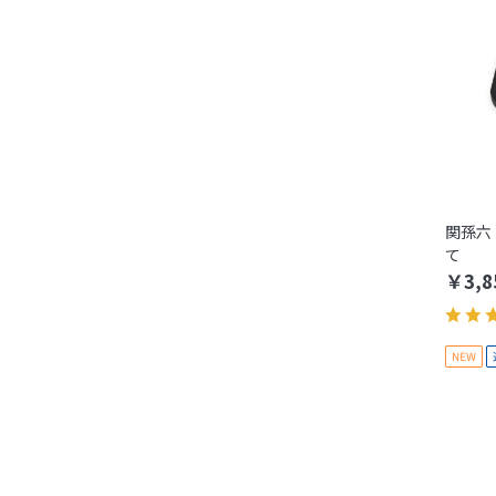
関孫六
て
￥3,8