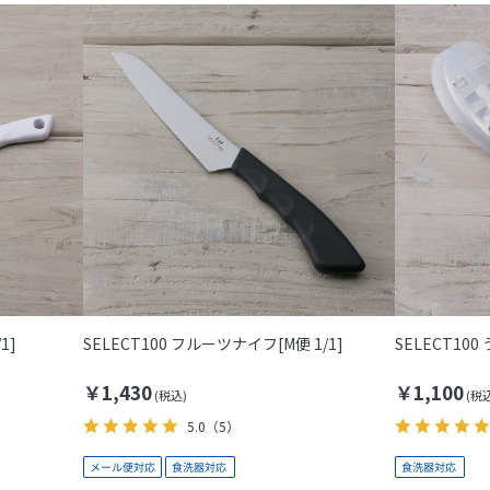
1]
SELECT100 フルーツナイフ[M便 1/1]
SELECT10
￥1,430
￥1,100
5.0
（5）