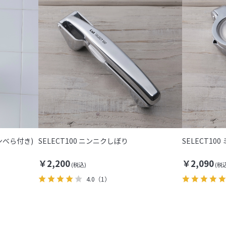
ーンべら付き)
SELECT100 ニンニクしぼり
SELECT10
￥2,200
￥2,090
4.0
（1）