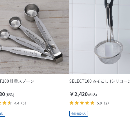
CT100 計量スプーン
SELECT100 みそこし (シリコ
80
￥2,420
4.4
（5）
5.0
（2）