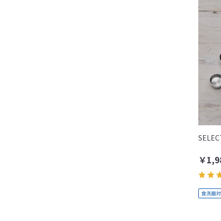
SELE
￥1,9