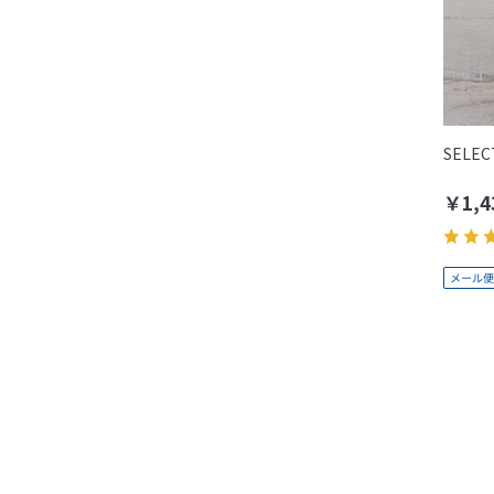
SELEC
￥1,4