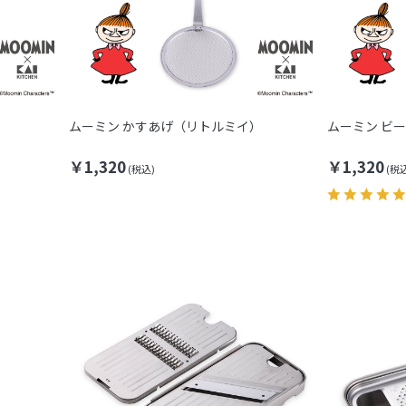
）
ムーミン かすあげ（リトルミイ）
ムーミン ビ
￥1,320
￥1,320