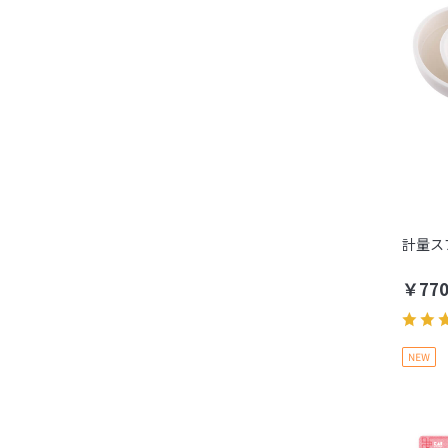
計量ス
￥77