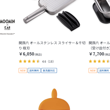
関孫六 オールステンレス スライサー＆千切
関孫六 オー
り 極刃
（受け皿付き
￥6,050
￥7,700
4.6
（18）