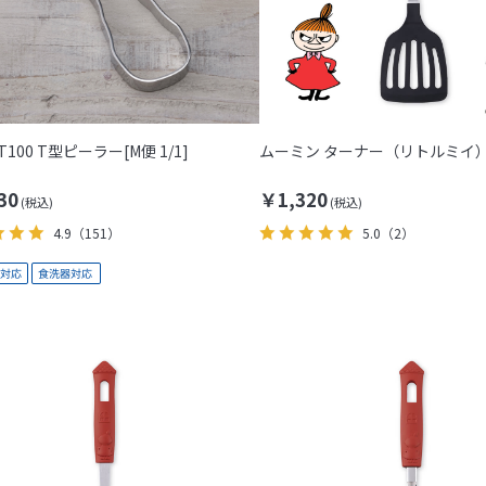
T100 T型ピーラー[M便 1/1]
ムーミン ターナー（リトルミイ
30
￥1,320
4.9
（151）
5.0
（2）