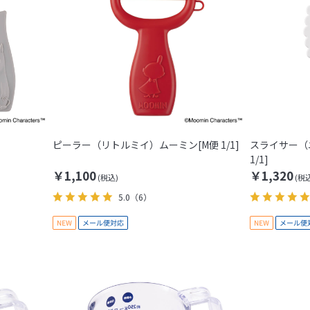
ピーラー（リトルミイ）ムーミン[M便 1/1]
スライサー（
1/1]
￥1,100
￥1,320
5.0
（6）