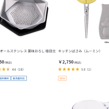
 オールステンレス 薬味おろし 極目立
キッチンばさみ（ムーミン）
50
￥2,750
4.6
（18）
5.0
（1）