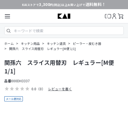
3,300
送料無料！
KAIストアで
円(税込)以上お買い上げで
>
>
>
ホーム
キッチン用品
キッチン道具
ピーラー・皮むき器
>
関孫六 スライス用替刃 レギュラー[M便 1/1]
関孫六 スライス用替刃 レギュラー[M便
1/1]
品番
000DH3337
0.0
（0）
レビューを書く