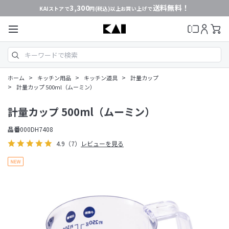
3,300
送料無料！
KAIストアで
円(税込)以上お買い上げで
>
>
>
ホーム
キッチン用品
キッチン道具
計量カップ
>
計量カップ 500ml（ムーミン）
計量カップ 500ml（ムーミン）
品番
000DH7408
4.9
（7）
レビューを見る