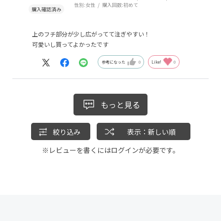
性別:
女性
購入回数:
初めて
上のフチ部分が少し広がってて注ぎやすい！
可愛いし買ってよかったです
参考になった
0
Like!
0
もっと見る
絞り込み
表示：新しい順
※レビューを書くには
ログイン
が必要です。