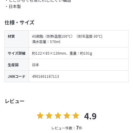
・どこからでも液だれしにくい構造
・日本製
仕様・サイズ
材質
AS樹脂（耐熱温度100℃）（耐冷温度-30℃)
満水容量：570ml
サイズ詳細
約122×85×120mm、重量：約101g
生産国
日本
JANコード
4901601187113
レビュー
4.9
7
レビュー件数：
件