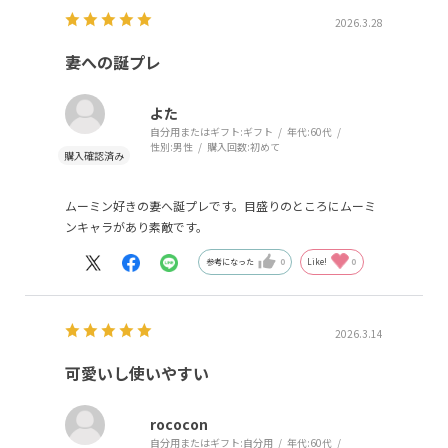
2026.3.28
妻への誕プレ
よた
自分用またはギフト:
ギフト
年代:
60代
性別:
男性
購入回数:
初めて
ムーミン好きの妻へ誕プレです。目盛りのところにムーミ
ンキャラがあり素敵です。
参考になった
0
Like!
0
2026.3.14
可愛いし使いやすい
rococon
自分用またはギフト:
自分用
年代:
60代