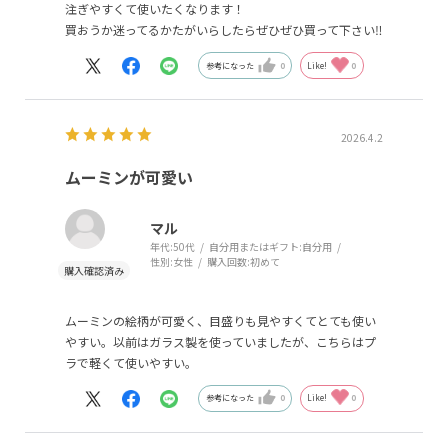
注ぎやすくて使いたくなります！
買おうか迷ってるかたがいらしたらぜひぜひ買って下さい‼︎
参考になった
0
Like!
0
2026.4.2
ムーミンが可愛い
マル
年代:
50代
自分用またはギフト:
自分用
性別:
女性
購入回数:
初めて
ムーミンの絵柄が可愛く、目盛りも見やすくてとても使い
やすい。以前はガラス製を使っていましたが、こちらはプ
ラで軽くて使いやすい。
参考になった
0
Like!
0