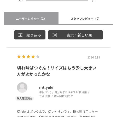
(0)
ユーザーレビュー
（2）
スタッフレビュー
（0）
絞り込み
表示：新しい順
2026.6.13
切れ味ばつぐん！サイズはもう少し大きい
方がよかったかな
mt.yuki
年代:
30代
自分用またはギフト:
自分用
性別:
女性
購入回数:
初めて
切れ味はばつぐんで、使いやすいです。持ち運び用にケー
ス付きですが、自宅での使用が中心なので、普段使いに