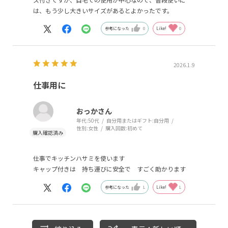
は、もう少し大きいサイズがあるとよかったです。
参考になった
0
Like!
0
2026.1.9
仕事用に
おっかさん
年代:
50代
自分用またはギフト:
自分用
性別:
女性
購入回数:
初めて
仕事でキッチンハサミを使います
キャップ付きは 持ち運びに安全で すごく助かります
参考になった
1
Like!
1