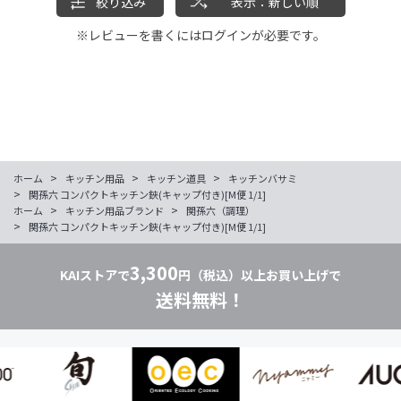
絞り込み
表示：新しい順
※レビューを書くには
ログイン
が必要です。
>
>
>
ホーム
キッチン用品
キッチン道具
キッチンバサミ
>
関孫六 コンパクトキッチン鋏(キャップ付き)[M便 1/1]
>
>
ホーム
キッチン用品ブランド
関孫六（調理）
>
関孫六 コンパクトキッチン鋏(キャップ付き)[M便 1/1]
3,300
KAIストアで
円（税込）以上お買い上げで
送料無料！