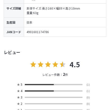
サイズ詳細
本体サイズ:長さ160×幅89×高さ10mm
重量:63g
生産国
日本
JANコード
4901601174786
レビュー
4.5
2
レビュー件数：
件
★
5
(1)
★
4
(1)
★
3
(0)
★
2
(0)
★
1