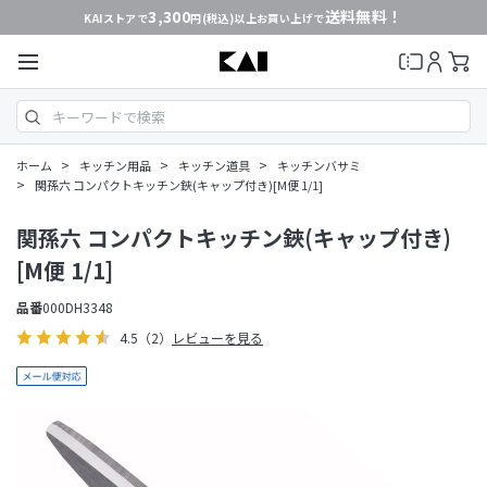
3,300
送料無料！
KAIストアで
円(税込)以上お買い上げで
>
>
>
ホーム
キッチン用品
キッチン道具
キッチンバサミ
>
関孫六 コンパクトキッチン鋏(キャップ付き)[M便 1/1]
関孫六 コンパクトキッチン鋏(キャップ付き)
[M便 1/1]
品番
000DH3348
4.5
（2）
レビューを見る