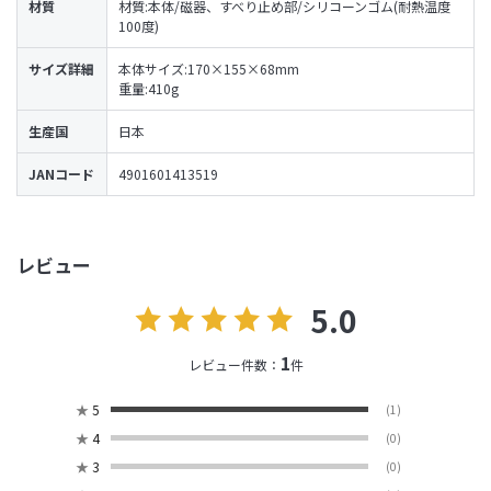
材質
材質:本体/磁器、すべり止め部/シリコーンゴム(耐熱温度
100度)
サイズ詳細
本体サイズ:170×155×68mm
重量:410g
生産国
日本
JANコード
4901601413519
レビュー
5.0
1
レビュー件数：
件
★
5
(1)
★
4
(0)
★
3
(0)