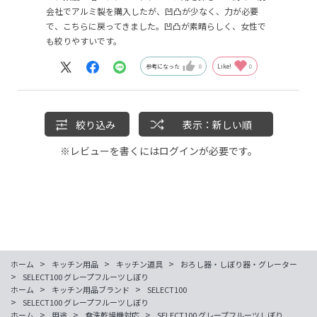
会社でアルミ製を購入したが、凹凸が少なく、力が必要
で、こちらに戻ってきました。凹凸が素晴らしく、女性で
も絞りやすいです。
参考になった
0
Like!
0
絞り込み
表示：新しい順
※レビューを書くには
ログイン
が必要です。
>
>
>
ホーム
キッチン用品
キッチン道具
おろし器・しぼり器・グレーター
>
SELECT100 グレープフルーツしぼり
>
>
ホーム
キッチン用品ブランド
SELECT100
>
SELECT100 グレープフルーツしぼり
>
>
>
ホーム
用途
食洗乾燥機対応
SELECT100 グレープフルーツしぼり