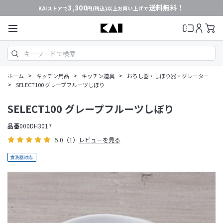
3,300
送料無料！
KAIストアで
円(税込)以上お買い上げで
>
>
>
ホーム
キッチン用品
キッチン道具
おろし器・しぼり器・グレーター
>
SELECT100 グレープフルーツしぼり
SELECT100 グレープフルーツしぼり
品番
000DH3017
5.0
（1）
レビューを見る