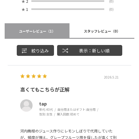
★
2
(0)
★
1
(0)
ユーザーレビュー
（1）
スタッフレビュー
（0）
絞り込み
表示：新しい順
2026.5.21
高くてもこちらが正解
tap
年代:
40代
自分用またはギフト:
自分用
性別:
女性
購入回数:
初めて
河内晩柑のジュース作りにレモンしぼりで代用していた
が、頻度が増え、グレープフルーツ用を探したが高くて別