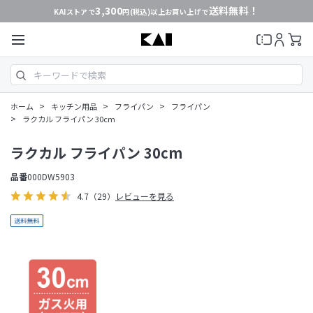
3,300
送料無料！
KAIストアで
円(税込)以上お買い上げで
>
>
>
ホーム
キッチン用品
フライパン
フライパン
>
ラクカル フライパン 30cm
ラクカル フライパン 30cm
品番
000DW5903
4.7
（29）
レビューを見る