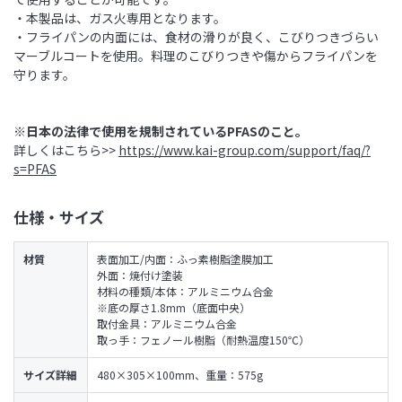
・本製品は、ガス火専用となります。
・フライパンの内面には、食材の滑りが良く、こびりつきづらい
マーブルコートを使用。料理のこびりつきや傷からフライパンを
守ります。
※日本の法律で使用を規制されているPFASのこと。
詳しくはこちら>>
https://www.kai-group.com/support/faq/?
s=PFAS
仕様・サイズ
材質
表面加工/内面：ふっ素樹脂塗膜加工
外面：焼付け塗装
材料の種類/本体：アルミニウム合金
※底の厚さ1.8mm（底面中央）
取付金具：アルミニウム合金
取っ手：フェノール樹脂（耐熱温度150℃）
サイズ詳細
480×305×100mm、重量：575g