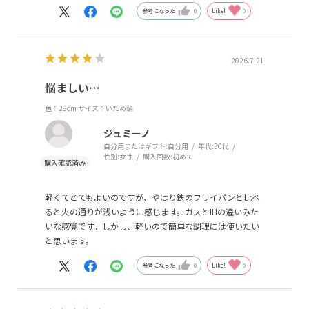
ってグラデーションとなっているようで、３０cmは青でし
参考になった
0
Like!
0
た（水色がいいなぁと思ってたのですが）
カラーが他にも選べると嬉しいなと思います。
2026.7.21
悩ましい…
色：28cm
サイズ：いため鍋
ジュミーノ
自分用またはギフト:
自分用
年代:
50代
性別:
女性
購入回数:
初めて
軽くてとてもよいのですが、やはり鉄のフライパンと比べ
ると火の通りが浅いように感じます。ガスとIHの違いみた
いな感覚です。しかし、軽いので簡単な調理には使いたい
と思います。
参考になった
0
Like!
0