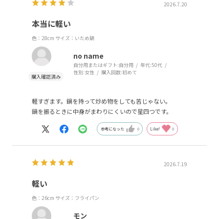
2026.7.20
本当に軽い
色：28cm
サイズ：いため鍋
no name
自分用またはギフト:
自分用
年代:
50代
性別:
女性
購入回数:
初めて
軽すぎます。鍋を持って炒め物をしても苦じゃない。
鍋を振るときに中身がまわりにくいので星四つです。
参考になった
0
Like!
0
2026.7.19
軽い
色：26cm
サイズ：フライパン
モン