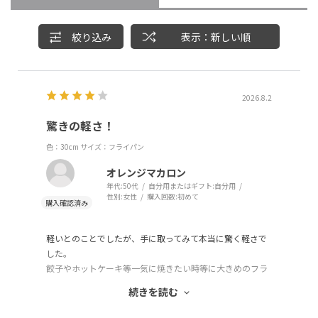
絞り込み
表示：新しい順
2026.8.2
驚きの軽さ！
色：30cm
サイズ：フライパン
オレンジマカロン
年代:
50代
自分用またはギフト:
自分用
性別:
女性
購入回数:
初めて
軽いとのことでしたが、手に取ってみて本当に驚く軽さで
した。
餃子やホットケーキ等一気に焼きたい時等に大きめのフラ
イパンが欲しくて購入、使い勝手とってもいいです！
続きを読む
毎日いろんなお料理に使っています♪
一つ星を減らしたのは、カラーがフライパンの大きさによ