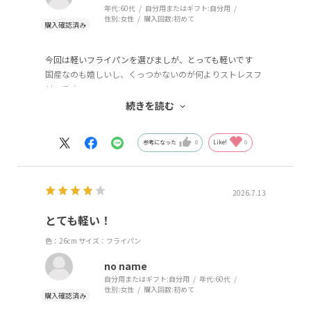
年代:
60代
自分用またはギフト:
自分用
性別:
女性
購入回数:
初めて
今回は軽いフライパンを選びましが、とっても軽いです
国産なのも嬉しいし、くっつかないのが何よりストレスフ
リーです
あとはどのくらいの耐久性があるのか楽しみにしたいと思
続きを読む
います
参考になった
0
Like!
0
2026.7.13
とても軽い！
色：26cm
サイズ：フライパン
no name
自分用またはギフト:
自分用
年代:
60代
性別:
女性
購入回数:
初めて