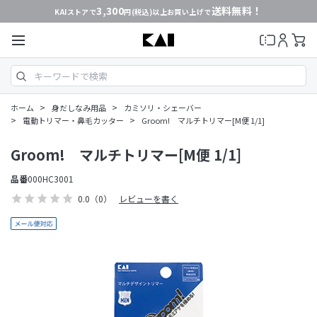
3,300
送料無料！
KAIストアで
円(税込)以上お買い上げで
>
>
ホーム
身だしなみ用品
カミソリ・シェーバー
>
>
電動トリマー・鼻毛カッター
Groom! マルチトリマー[M便 1/1]
Groom! マルチトリマー[M便 1/1]
品番
000HC3001
0.0
（0）
レビューを書く