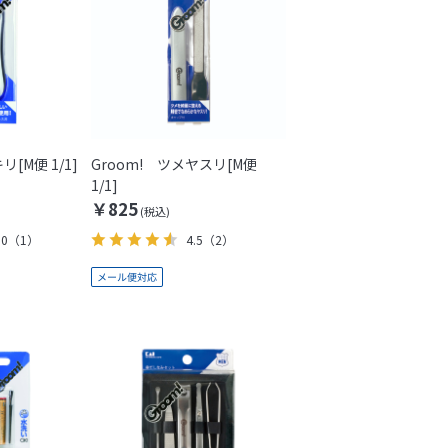
リ[M便 1/1]
Groom! ツメヤスリ[M便
1/1]
￥825
.0
（1）
4.5
（2）