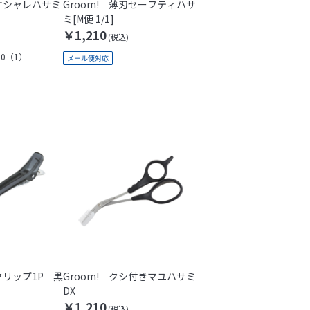
刃オシャレハサミ
Groom! 薄刃セーフティハサ
ミ[M便 1/1]
￥1,210
.0
（1）
クリップ1P 黒
Groom! クシ付きマユハサミ
DX
￥1,210