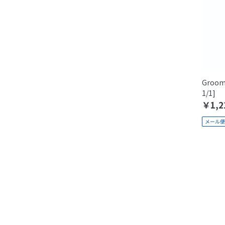
Groo
1/1]
￥1,2