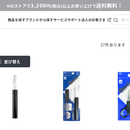
3,300
送料無料！
KAIストアで
円(税込)以上お買い上げで
商品を探す
ブランドから探す
サービス
サポート
法人のお客さま
27
件あります
並び替え
商品コード
商品名
発売日
価格(安い順)
価格(高い順)
発売日＋商品名