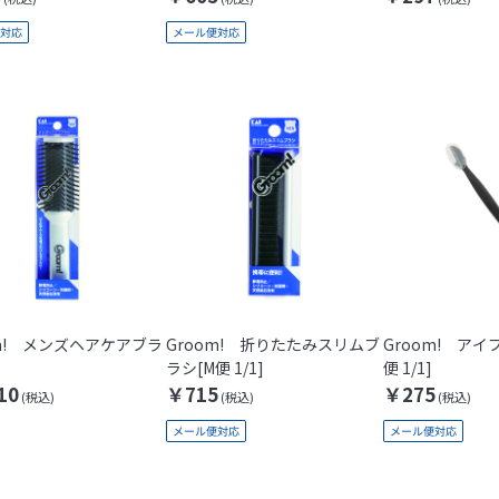
om! メンズヘアケアブラ
Groom! 折りたたみスリムブ
Groom! アイ
ラシ[M便 1/1]
便 1/1]
10
￥715
￥275