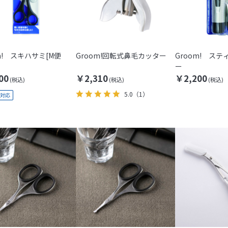
m! スキハサミ[M便
Groom!回転式鼻毛カッター
Groom! ス
ー
00
￥2,310
￥2,200
5.0
（1）