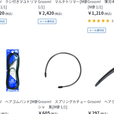
om! クシ付きマユトリマ
Groom! マルチトリマー[M便
Groom! 薄
1/1]
1/1]
[M便 1/1]
20
￥2,420
￥1,210
5
m! ヘアゴムバンド[M便
Groom! スプリングカチュー
Groom! ヘア
シャ 黒[M便 1/1]
5
￥605
￥297