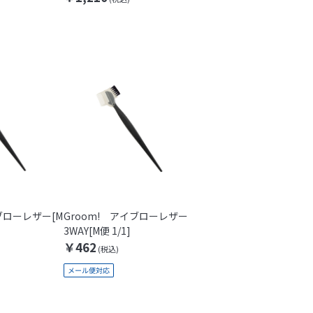
ブローレザー[M
Groom! アイブローレザー
3WAY[M便 1/1]
￥462