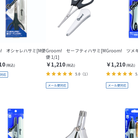
m! オシャレハサミ[M便
Groom! セーフティハサミ[M
Groom! ツメキ
便 1/1]
10
￥1,210
￥1,210
5.0
（1）
5