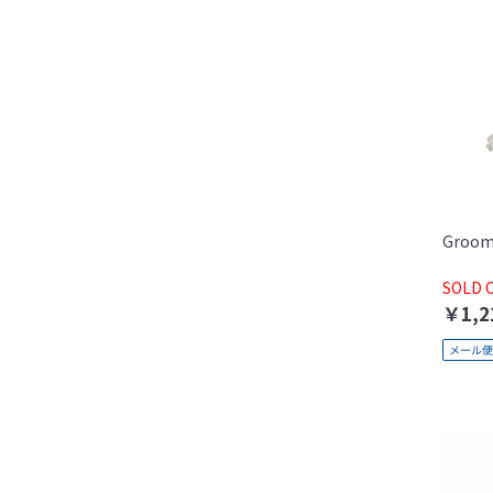
Groo
SOLD 
￥1,2