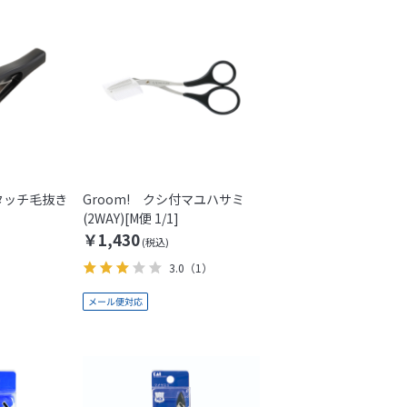
ンタッチ毛抜き
Groom! クシ付マユハサミ
(2WAY)[M便 1/1]
￥1,430
3.0
（1）