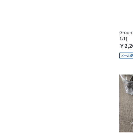
Groo
1/1]
￥2,2