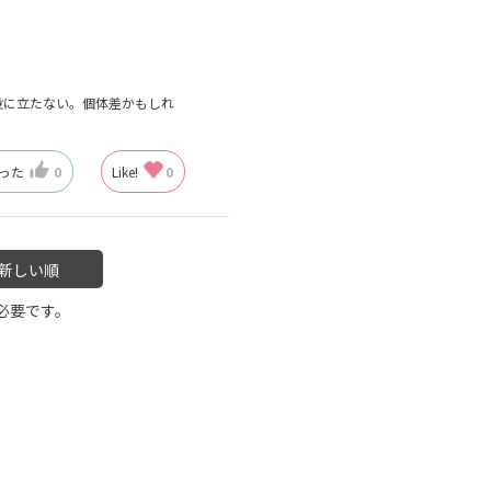
役に立たない。個体差かもしれ
なった
0
Like!
0
新しい順
必要です。