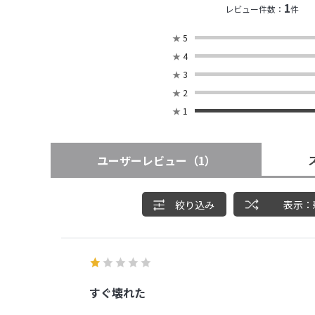
1
レビュー件数：
件
★
5
★
4
★
3
★
2
★
1
ユーザーレビュー
（1）
絞り込み
表示：
すぐ壊れた