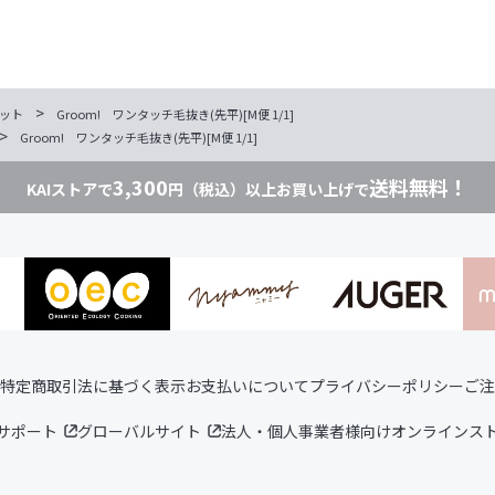
>
ット
Groom! ワンタッチ毛抜き(先平)[M便 1/1]
>
Groom! ワンタッチ毛抜き(先平)[M便 1/1]
3,300
送料無料！
KAIストアで
円（税込）以上お買い上げで
特定商取引法に基づく表示
お支払いについて
プライバシーポリシー
ご注
サポート
グローバルサイト
法人・個人事業者様向けオンラインス