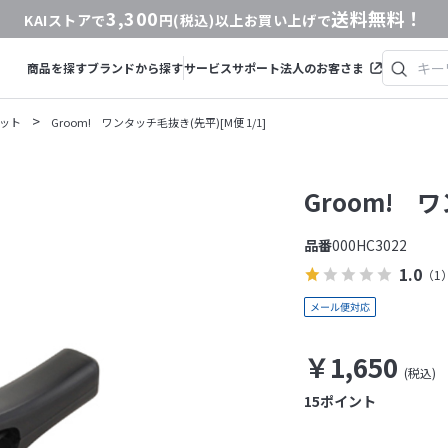
3,300
送料無料！
KAIストアで
円(税込)以上お買い上げで
商品を探す
ブランドから探す
サービス
サポート
法人のお客さま
>
ット
Groom! ワンタッチ毛抜き(先平)[M便 1/1]
Groom! ワ
品番
000HC3022
1.0
（1
￥1,650
15
ポイント