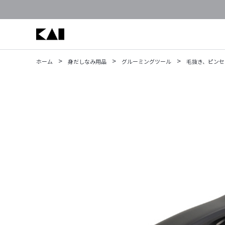
>
>
>
ホーム
身だしなみ用品
グルーミングツール
毛抜き、ピンセ