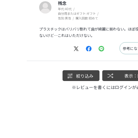
残念
年代:
40代
自分用またはギフト:
ギフト
性別:
男性
購入回数:
初めて
プラスチックはバリバリ割れて歯が綺麗に揃わない。ほぼ
ないけど⋯これはいただけない。
参考に
絞り込み
表示：
※レビューを書くには
ログイン
が