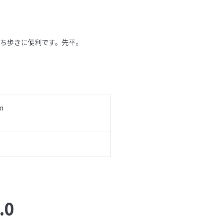
ち歩きに便利です。先平。
m
.0