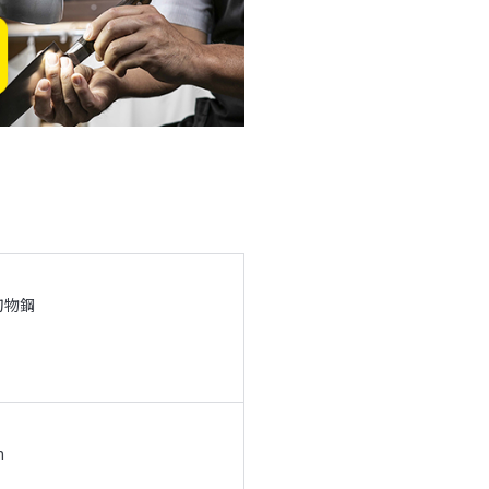
刃物鋼
m