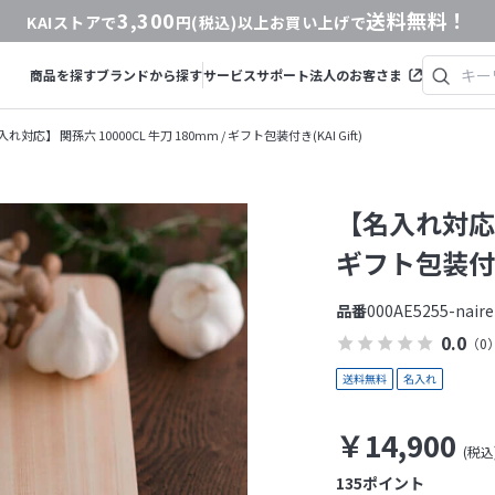
3,300
送料無料！
KAIストアで
円(税込)以上お買い上げで
商品を探す
ブランドから探す
サービス
サポート
法人のお客さま
れ対応】 関孫六 10000CL 牛刀 180mm / ギフト包装付き(KAI Gift)
【名入れ対応】 
ギフト包装付き(
品番
000AE5255-naire
0.0
（0
￥14,900
135
ポイント