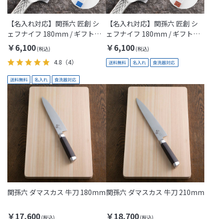
【名入れ対応】関孫六 匠創 シ
【名入れ対応】関孫六 匠創 シ
ェフナイフ 180mm / ギフト包
ェフナイフ 180mm / ギフト包
装付き(KAI Gift)
装付き(Thanks Mom)
￥6,100
￥6,100
4.8
（4）
関孫六 ダマスカス 牛刀 180mm
関孫六 ダマスカス 牛刀 210mm
￥17,600
￥18,700