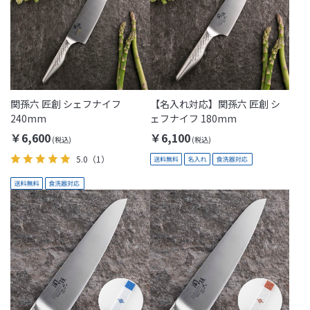
関孫六 匠創 シェフナイフ
【名入れ対応】関孫六 匠創 シ
240mm
ェフナイフ 180mm
￥6,600
￥6,100
5.0
（1）