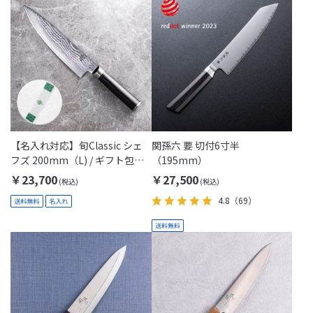
【名入れ対応】旬Classic シェ
関孫六 要 切付6寸半
フズ 200mm（L) / ギフト包装
（195mm）
付き(Thanks Dad)
￥23,700
￥27,500
4.8
（69）