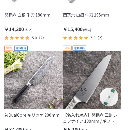
関孫六 白銀 牛刀 180mm
関孫六 白銀 牛刀 195mm
￥14,300
￥15,400
5.0
（2）
5.0
（2）
旬DualCore キリツケ 200mm
【名入れ対応】関孫六 匠創 シ
ェフナイフ 180mm / ギフト包
装付き(Thanks Dad)
￥37,400
￥6,100