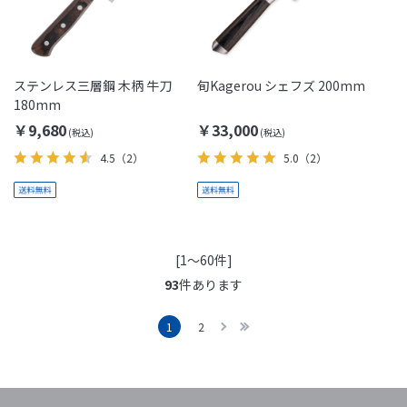
ステンレス三層鋼 木柄 牛刀
旬Kagerou シェフズ 200mm
180mm
￥9,680
￥33,000
4.5
（2）
5.0
（2）
[1～60件]
93
件あります
1
2