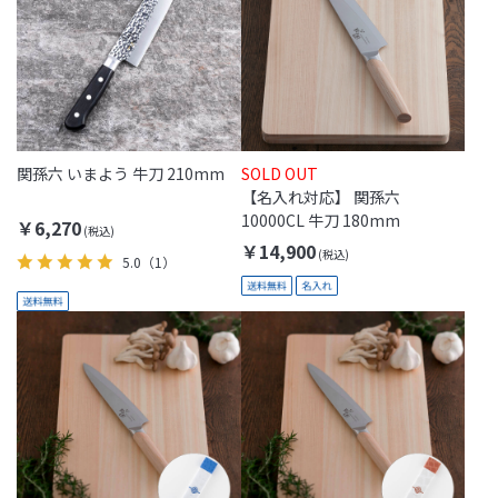
関孫六 いまよう 牛刀 210mm
SOLD OUT
【名入れ対応】 関孫六
10000CL 牛刀 180mm
￥6,270
￥14,900
5.0
（1）