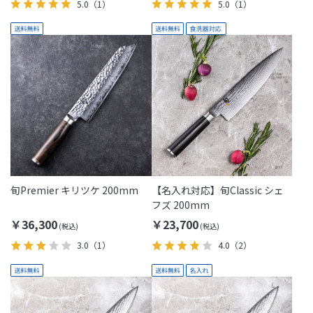
5.0
（1）
5.0
（1）
旬Premier キリツケ 200mm
【名入れ対応】旬Classic シェ
フズ 200mm
￥36,300
￥23,700
3.0
（1）
4.0
（2）