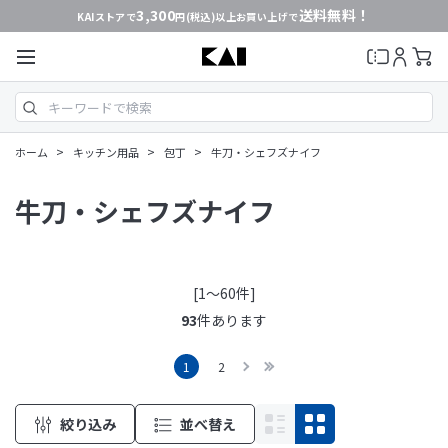
3,300
送料無料！
KAIストアで
円(税込)以上お買い上げで
>
>
>
ホーム
キッチン用品
包丁
牛刀・シェフズナイフ
牛刀・シェフズナイフ
[1～60件]
93
件あります
1
2
絞り込み
並べ替え