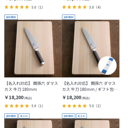
5.0
（1）
5.0
（4）
【名入れ対応】 関孫六 ダマス
【名入れ対応】 関孫六 ダマス
カス 牛刀 180mm
カス 牛刀 180mm / ギフト包装
付き(KAI Gift)
￥18,200
￥18,200
5.0
（1）
5.0
（2）