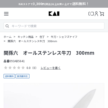
3,300
送料無料！
KAIストアで
円(税込)以上お買い上げで
>
>
>
ホーム
キッチン用品
包丁
牛刀・シェフズナイフ
>
関孫六 オールステンレス牛刀 300mm
関孫六 オールステンレス牛刀 300mm
品番
093AB5641
0.0
（0）
レビューを書く