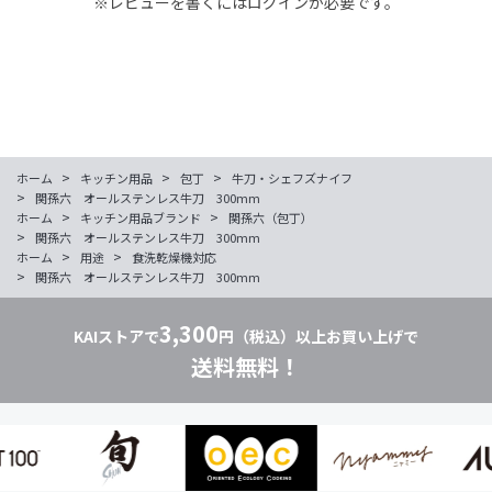
※レビューを書くには
ログイン
が必要です。
>
>
>
ホーム
キッチン用品
包丁
牛刀・シェフズナイフ
>
関孫六 オールステンレス牛刀 300mm
>
>
ホーム
キッチン用品ブランド
関孫六（包丁）
>
関孫六 オールステンレス牛刀 300mm
>
>
ホーム
用途
食洗乾燥機対応
>
関孫六 オールステンレス牛刀 300mm
3,300
KAIストアで
円（税込）以上お買い上げで
送料無料！