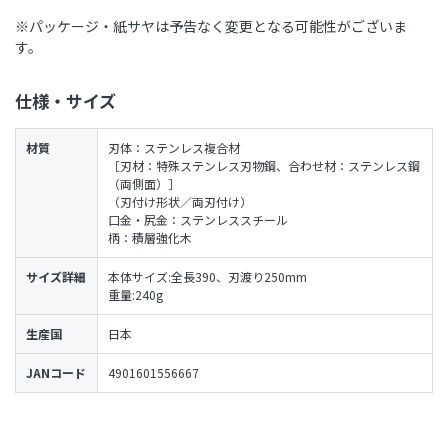
※パッケージ・紙サヤは予告なく変更となる可能性がございま
す。
仕様・サイズ
材質
刃体：ステンレス複合材
［刃材：特殊ステンレス刃物鋼、合わせ材：ステンレス鋼
（両側面）］
（刃付け形状／両刃付け）
口金・尻金：ステンレススチール
柄：積層強化木
サイズ詳細
本体サイズ:全長390、刃渡り250mm
重量:240g
生産国
日本
JANコード
4901601556667