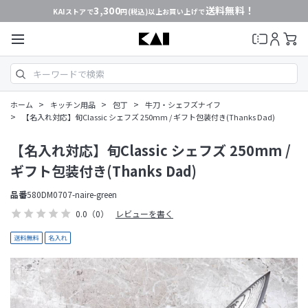
3,300
送料無料！
KAIストアで
円(税込)以上お買い上げで
>
>
>
ホーム
キッチン用品
包丁
牛刀・シェフズナイフ
>
【名入れ対応】旬Classic シェフズ 250mm / ギフト包装付き(Thanks Dad)
【名入れ対応】旬Classic シェフズ 250mm /
ギフト包装付き(Thanks Dad)
品番
580DM0707-naire-green
0.0
（0）
レビューを書く