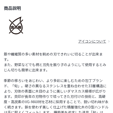
商品説明
アイコンについて
筋や繊維質の多い素材を眺めの刃できれいに切ることが出来ま
す。
また、野菜などでも柄と刃先を振り子のようにして使用するとみ
じん切りも簡単に出来ます。
季節の移ろいをあじわい、より多彩に楽しむための包丁ブラン
ド、「旬」。硬さの異なるステンレスを重ね合わせた33層構造に
より、刃体の表面に木目のように美しいダマスカス模様が広がり
ます。貝印が長年の刃物作りで培ってきた刃付けの技術と、高硬
度・高炭素のVG-MAX材を芯材に採用することで、鋭い切れ味が永
く続きます。鋲を使わず美しく仕上げた積層強化木のD型ハンドル
は手に程よくフィットします。 機能美を追求した道具「旬」は、