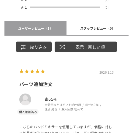
★
1
(0)
ユーザーレビュー
（1）
スタッフレビュー
（0）
絞り込み
表示：新しい順
2026.3.13
パーツ追加注文
あふろ
自分用またはギフト:
自分用
年代:
40代
性別:
男性
購入回数:
初めて
こちらのハンドミキサーを使用していますが、価格に対し
て製品が本当に良いと思います。ジョーダン頻度はかなり