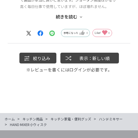
高く毎日仕事で使用していますが、ほぼ壊れません。
唯一ウィスクを洗う手間のことを考え追加注文したほどで
続きを読む
す。改善点を出すとしたら有線部分（電源ケーブル）です
かね。ずっと使用していると捻じれてくるので、たまに直
すのが面倒だったり、断線の原因になるくらいでしょう
参考になった
0
Like!
0
か。
・使用頻度からの回転力の低下など耐久性
・使いやすさ
絞り込み
表示：新しい順
・混ざり感
などトータル的に考えても、かなり良い商品であると思い
※レビューを書くには
ログイン
が必要です。
ます。
>
>
>
ホーム
キッチン用品
キッチン家電・便利グッズ
ハンドミキサー
>
HAND MIXER 小ウィスク