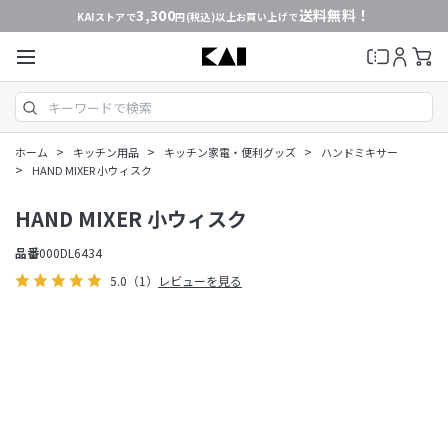
3,300
送料無料！
KAIストアで
円(税込)以上お買い上げで
>
>
>
ホーム
キッチン用品
キッチン家電・便利グッズ
ハンドミキサー
>
HAND MIXER 小ウィスク
HAND MIXER 小ウィスク
品番
000DL6434
5.0
（1）
レビューを見る