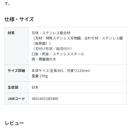
す。
仕様・サイズ
材質
刃体：ステンレス複合材
［刃材：特殊ステンレス刃物鋼、合わせ材：ステンレス鋼
（両側面）］
（刃付け形状／両刃付け）
口金・尻金：ステンレススチール
柄：積層強化木
サイズ詳細
本体サイズ:全長365、刃渡り225mm
重量:190g
生産国
日本
JANコード
4901601589498
レビュー