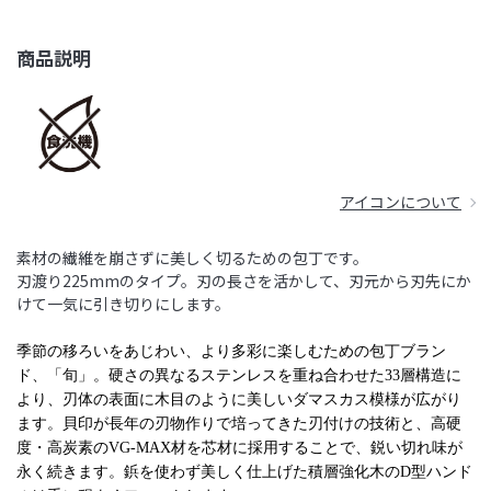
商品説明
アイコンについて
素材の繊維を崩さずに美しく切るための包丁です。
刃渡り225mmのタイプ。刃の長さを活かして、刃元から刃先にか
けて一気に引き切りにします。
季節の移ろいをあじわい、より多彩に楽しむための包丁ブラン
ド、「旬」。硬さの異なるステンレスを重ね合わせた33層構造に
より、刃体の表面に木目のように美しいダマスカス模様が広がり
ます。貝印が長年の刃物作りで培ってきた刃付けの技術と、高硬
度・高炭素のVG-MAX材を芯材に採用することで、鋭い切れ味が
永く続きます。鋲を使わず美しく仕上げた積層強化木のD型ハンド