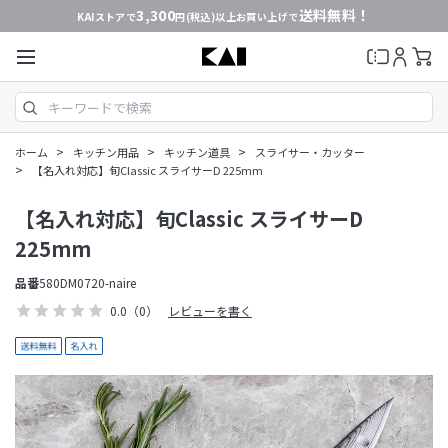
3,300
送料無料！
KAIストアで
円(税込)以上お買い上げで
>
>
>
ホーム
キッチン用品
キッチン道具
スライサー・カッター
>
【名入れ対応】旬Classic スライサーD 225mm
【名入れ対応】旬Classic スライサーD
225mm
品番
580DM0720-naire
0.0
（0）
レビューを書く