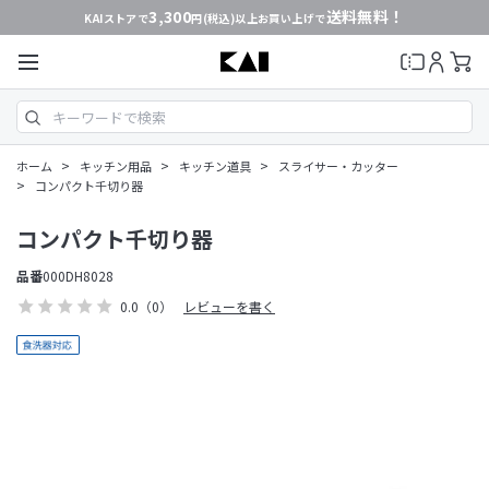
3,300
送料無料！
KAIストアで
円(税込)以上お買い上げで
>
>
>
ホーム
キッチン用品
キッチン道具
スライサー・カッター
>
コンパクト千切り器
コンパクト千切り器
品番
000DH8028
0.0
（0）
レビューを書く