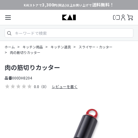
3,300
送料無料！
KAIストアで
円(税込)以上お買い上げで
>
>
>
ホーム
キッチン用品
キッチン道具
スライサー・カッター
>
肉の筋切りカッター
肉の筋切りカッター
品番
000DH8204
0.0
（0）
レビューを書く