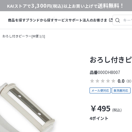
3,300
送料無料！
KAIストアで
円(税込)以上お買い上げで
商品を探す
ブランドから探す
サービス
サポート
法人のお客さま
おろし付きピーラー[M便 1/1]
おろし付きピー
品番
000DH8007
0.0
（0
￥495
4
ポイント