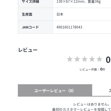
サイズ詳細
130×67×12mm、重量34g
生産国
日本
JANコード
4901601178043
レビュー
0
0
レビュー件数：
件
ユーザーレビュー
（0）
レビューはありません
最初のカスタマーレビューを投稿し