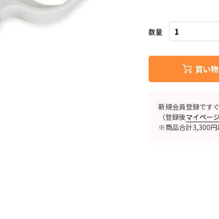
数量
買い物
新規会員登録です
（登録後
マイペー
※商品合計3,30