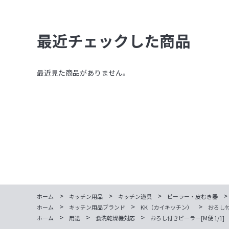
最近チェックした商品
最近見た商品がありません。
>
>
>
>
ホーム
キッチン用品
キッチン道具
ピーラー・皮むき器
>
>
>
ホーム
キッチン用品ブランド
KK（カイキッチン）
おろし付
>
>
>
ホーム
用途
食洗乾燥機対応
おろし付きピーラー[M便 1/1]