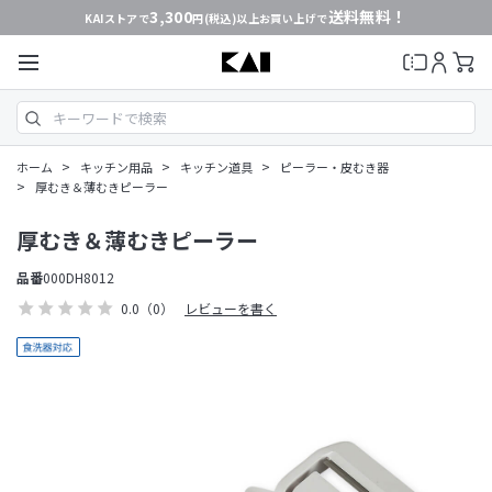
3,300
送料無料！
KAIストアで
円(税込)以上お買い上げで
>
>
>
ホーム
キッチン用品
キッチン道具
ピーラー・皮むき器
>
厚むき＆薄むきピーラー
厚むき＆薄むきピーラー
品番
000DH8012
0.0
（0）
レビューを書く