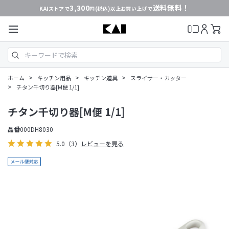
3,300
送料無料！
KAIストアで
円(税込)以上お買い上げで
>
>
>
ホーム
キッチン用品
キッチン道具
スライサー・カッター
>
チタン千切り器[M便 1/1]
チタン千切り器[M便 1/1]
品番
000DH8030
5.0
（3）
レビューを見る