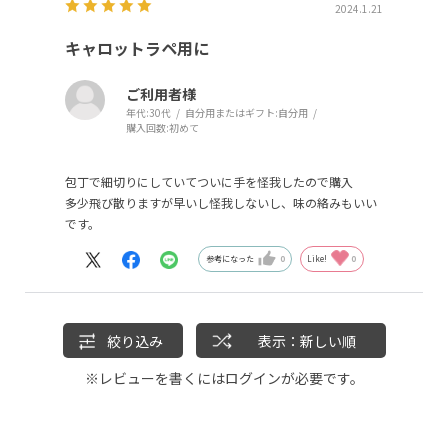
2024.1.21
キャロットラペ用に
ご利用者様
年代:
30代
自分用またはギフト:
自分用
購入回数:
初めて
包丁で細切りにしていてついに手を怪我したので購入
多少飛び散りますが早いし怪我しないし、味の絡みもいい
です。
参考になった
0
Like!
0
絞り込み
表示：新しい順
※レビューを書くには
ログイン
が必要です。