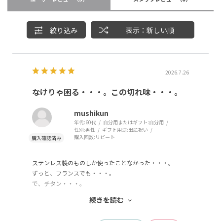
絞り込み
表示：新しい順
2026.7.26
なけりゃ困る・・・。この切れ味・・・。
mushikun
年代:
60代
自分用またはギフト:
自分用
性別:
男性
ギフト用途:
出産祝い
購入回数:
リピート
ステンレス製のものしか使ったことなかった・・・。
ずっと、フランスでも・・・。
で、チタン・・・。
でもフレームはプラ・・・。
続きを読む
大丈夫かなと思ったら、これがよく切れる。
特に太目の方、大根や蕪、コンテなんかぴったり。