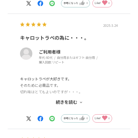
細目の人参は、もう気持ち太めでもいいかな
参考になった
0
Like!
0
力を入れてすればいいけちょっと手を抜くと細すぎ
るから・・・。
自分でもリピート、プレゼント用にも手軽で高見え、
2025.5.24
キャロットラペの為に・・・。
ご利用者様
年代:
60代
自分用またはギフト:
自分用
購入回数:
リピート
キャロットラペが大好きです。
そのために必需品です。
切れ味はとてもよいのですが・・・。
希望としてはもう少しフレームを強くしてください。
続きを読む
刃がよいのに・・・、
フレームとのバランスが今一です。
特に四隅が弱いです。
参考になった
0
Like!
0