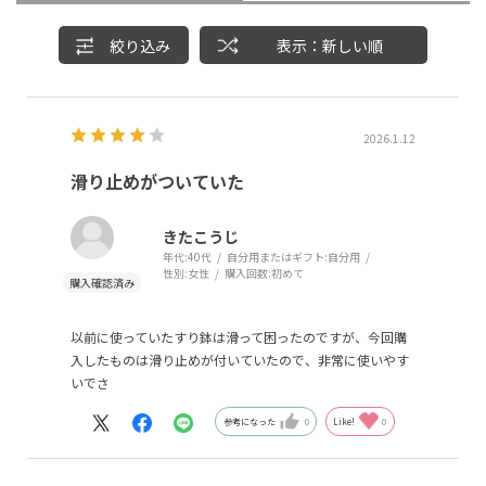
絞り込み
表示：新しい順
2026.1.12
滑り止めがついていた
きたこうじ
年代:
40代
自分用またはギフト:
自分用
性別:
女性
購入回数:
初めて
以前に使っていたすり鉢は滑って困ったのですが、今回購
入したものは滑り止めが付いていたので、非常に使いやす
いでさ
参考になった
0
Like!
0