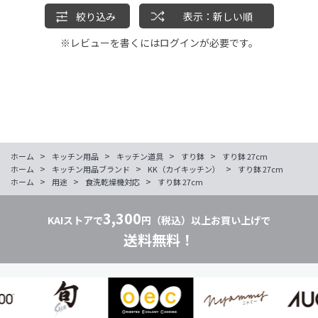
絞り込み
表示：新しい順
※レビューを書くには
ログイン
が必要です。
>
>
>
>
ホーム
キッチン用品
キッチン道具
すり鉢
すり鉢 27cm
>
>
>
ホーム
キッチン用品ブランド
KK（カイキッチン）
すり鉢 27cm
>
>
>
ホーム
用途
食洗乾燥機対応
すり鉢 27cm
3,300
KAIストアで
円（税込）以上お買い上げで
送料無料！