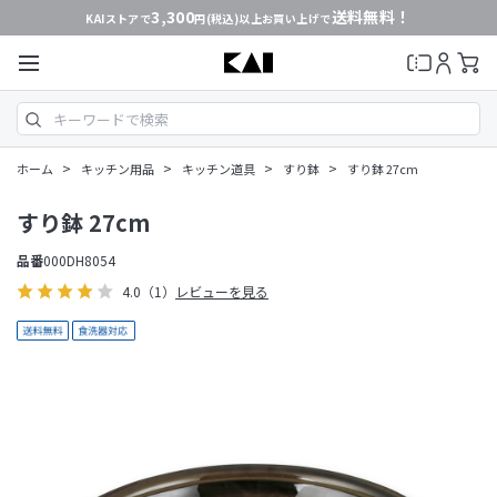
3,300
送料無料！
KAIストアで
円(税込)以上お買い上げで
>
>
>
>
ホーム
キッチン用品
キッチン道具
すり鉢
すり鉢 27cm
すり鉢 27cm
品番
000DH8054
4.0
（1）
レビューを見る