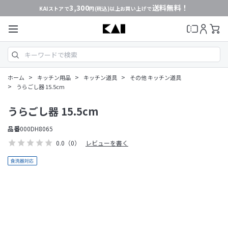
3,300
送料無料！
KAIストアで
円(税込)以上お買い上げで
>
>
>
ホーム
キッチン用品
キッチン道具
その他 キッチン道具
>
うらごし器 15.5cm
うらごし器 15.5cm
品番
000DH8065
0.0
（0）
レビューを書く