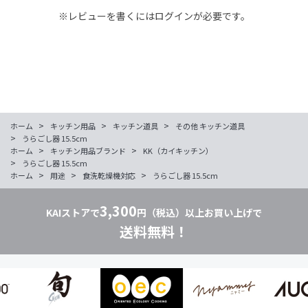
※レビューを書くには
ログイン
が必要です。
>
>
>
ホーム
キッチン用品
キッチン道具
その他 キッチン道具
>
うらごし器 15.5cm
>
>
ホーム
キッチン用品ブランド
KK（カイキッチン）
>
うらごし器 15.5cm
>
>
>
ホーム
用途
食洗乾燥機対応
うらごし器 15.5cm
3,300
KAIストアで
円（税込）以上お買い上げで
送料無料！